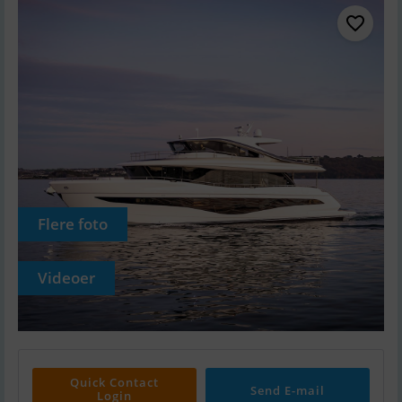
Flere foto
Videoer
Quick Contact
Send E-mail
Login