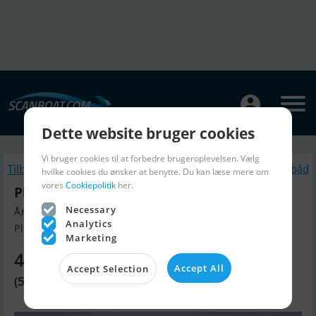
Dette website bruger cookies
Vi bruger cookies til at forbedre brugeroplevelsen. Vælg
Tilbage
Lignende Motorbåd
hvilke cookies du ønsker at benytte. Du kan læse mere om
vores
Cookiepolitik
her.
Princess X80
Necessary
Årgang 2026, Motorbåd til salg
Analytics
Plymouth, England
Marketing
46.735.860 DKK
Accept All
Accept Selection
(5.387.000 GBP)