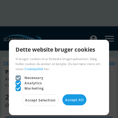
Dette website bruger cookies
Vi bruger cookies til at forbedre brugeroplevelsen. Vælg
Tilbage
Lignende Motorbåd
hvilke cookies du ønsker at benytte. Du kan læse mere om
vores
Cookiepolitik
her.
Psaros Aegean Caique Day Passenger
Necessary
Årgang 1966, Motorbåd til salg
Analytics
Contact De Valk Corfu, Grækenla...
Marketing
2.239.530 DKK
Accept All
Accept Selection
(300.000 EUR)