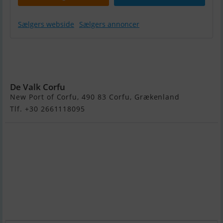
Sælgers webside
Sælgers annoncer
Psaros Aegean
Caique Day
Passenger
De Valk Corfu
New Port of Corfu, 490 83 Corfu, Grækenland
Tlf. +30 2661118095