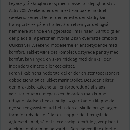
Legacy grå skrogfarve og med masser af dejligt udstyr.
Activ 705 Weekend er den mest kompakte moddel i
weekend serien. Det er den eneste, der stadig kan
transporteres på en trailer. Størrelsen gør det også
nemmere at finde en liggeplads i marinaen. Samtidigt er
der plads til 8 personer, hvoraf 2 kan overnatte ombord.
Quicksilver Weekend modellerne er ensbetydende med
komfort. Takket være det komplet udstyrede pantry med
komfur, kan I nyde en skøn middag med drinks i den
indendørs dinette eller cockpittet.
Foran i kabinens nederste del er der en stor topersoners
dobbeltseng og et lukket marinetoilet. Desuden sikrer
den praktiske kaleche at I er forberedt på al slags
vejr.Der er tænkt meget over, hvordan man kunne
udnytte pladsen bedst muligt. Agter kan du klappe det
nye solsengssystem ud helt uden at skulle bruge nogen
form for udvidelse. Eller du klapper det hængslede
agtersæde ned, så det store cockpitområde giver plads til
at vippe motoren op ad vandet.Den indvendige dinette