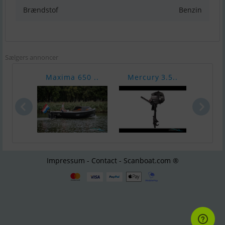
Brændstof
Benzin
Sælgers annoncer
Maxima 650 ..
Mercury 3.5..
Merc
Impressum - Contact - Scanboat.com ®