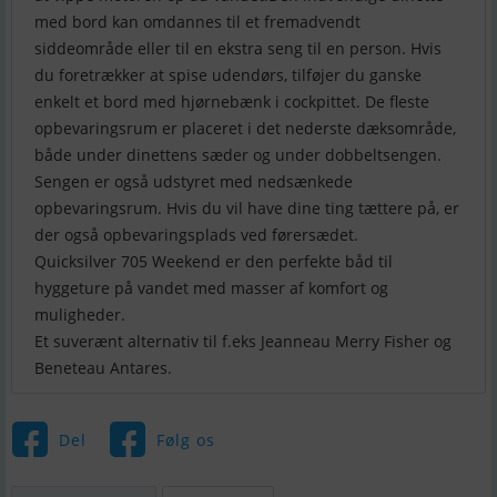
med bord kan omdannes til et fremadvendt
siddeområde eller til en ekstra seng til en person. Hvis
du foretrækker at spise udendørs, tilføjer du ganske
enkelt et bord med hjørnebænk i cockpittet. De fleste
opbevaringsrum er placeret i det nederste dæksområde,
både under dinettens sæder og under dobbeltsengen.
Sengen er også udstyret med nedsænkede
opbevaringsrum. Hvis du vil have dine ting tættere på, er
der også opbevaringsplads ved førersædet.
Quicksilver 705 Weekend er den perfekte båd til
hyggeture på vandet med masser af komfort og
muligheder.
Et suverænt alternativ til f.eks Jeanneau Merry Fisher og
Beneteau Antares.
Del
Følg os