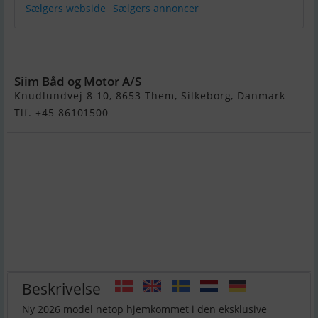
Sælgers webside
Sælgers annoncer
Quicksilver
705 Weekend
Siim Båd og Motor A/S
Knudlundvej 8-10, 8653 Them, Silkeborg, Danmark
Tlf. +45 86101500
Beskrivelse
Ny 2026 model netop hjemkommet i den eksklusive