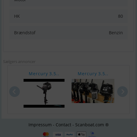
HK
80
Brændstof
Benzin
Sælgers annoncer
Mercury 3.5..
Mercury 3.5..
Merc
Impressum - Contact - Scanboat.com ®