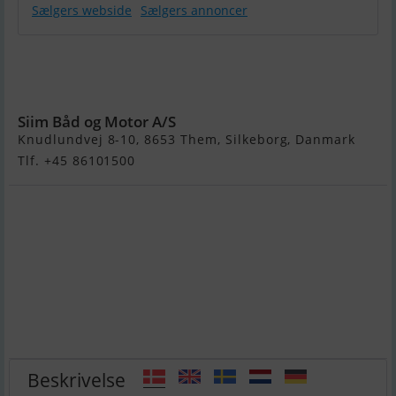
Sælgers webside
Sælgers annoncer
Quicksilver
Activ 505
Cabin
Siim Båd og Motor A/S
Knudlundvej 8-10, 8653 Them, Silkeborg, Danmark
Tlf. +45 86101500
Beskrivelse