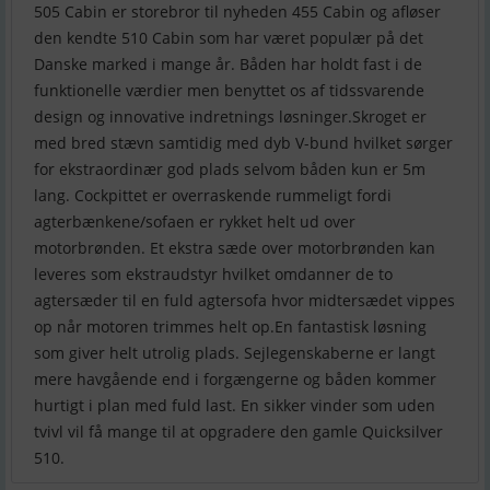
505 Cabin er storebror til nyheden 455 Cabin og afløser
den kendte 510 Cabin som har været populær på det
Danske marked i mange år. Båden har holdt fast i de
funktionelle værdier men benyttet os af tidssvarende
design og innovative indretnings løsninger.Skroget er
med bred stævn samtidig med dyb V-bund hvilket sørger
for ekstraordinær god plads selvom båden kun er 5m
lang. Cockpittet er overraskende rummeligt fordi
agterbænkene/sofaen er rykket helt ud over
motorbrønden. Et ekstra sæde over motorbrønden kan
leveres som ekstraudstyr hvilket omdanner de to
agtersæder til en fuld agtersofa hvor midtersædet vippes
op når motoren trimmes helt op.En fantastisk løsning
som giver helt utrolig plads. Sejlegenskaberne er langt
mere havgående end i forgængerne og båden kommer
hurtigt i plan med fuld last. En sikker vinder som uden
tvivl vil få mange til at opgradere den gamle Quicksilver
510.