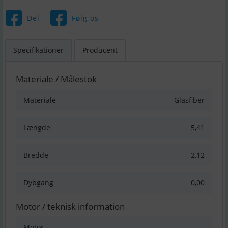
Del
Følg os
Specifikationer
Producent
Materiale / Målestok
Materiale
Glasfiber
Længde
5,41
Bredde
2,12
Dybgang
0,00
Motor / teknisk information
Motor