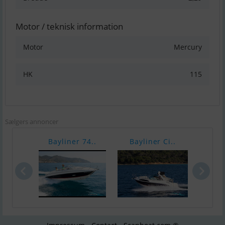
Motor / teknisk information
Motor
Mercury
HK
115
Sælgers annoncer
Bayliner 74..
Bayliner Ci..
Bayl