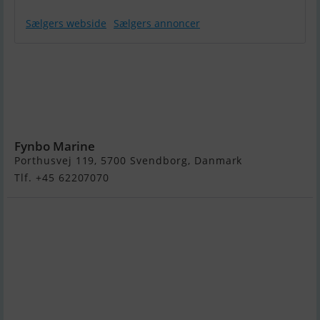
Sælgers webside
Sælgers annoncer
Quicksilver
Activ 555
Cabin,
Mercury F115
Efi
Fynbo Marine
Porthusvej 119, 5700 Svendborg, Danmark
Tlf. +45 62207070