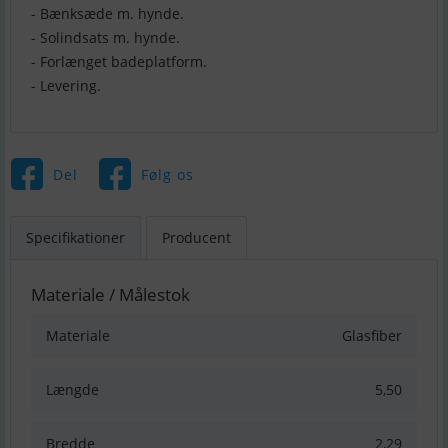
- Bænksæde m. hynde.
- Solindsats m. hynde.
- Forlænget badeplatform.
- Levering.
Del
Følg os
Specifikationer
Producent
Materiale / Målestok
Materiale
Glasfiber
Længde
5,50
Bredde
2,29