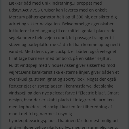
Lækker båd med unik indretning..! proppet med
udstyr.Activ 755 Cruiser kan leveres med en enkelt
Mercury påhængsmotor helt op til 300 hk, der sikrer dig
adræt og sikker navigation. Bekvemmelige egenskaber
inkluderer bred adgang til cockpittet, genialt placerede
søgelændere hele vejen rundt, let passage fra agter til
stævn og badeplatforme så du let kan komme op og ned i
vandet. Med dens dybe cockpit, er båden også velegnet
til at tage børnene med ombord, på en sikker sejltur.
Fuldt vindspejl med vinduesvisker giver sikkerhed mod
vejret.Dens karakteristiske eksterne linjer, giver båden et
overskueligt, strømlignet og sporty look. Noget der også
fænger øjet er styrepladsen i kontrastfarve, det slanke
vindspejl og den nye gelcoat farve i ”Electric blue”. Smart
design, hvor der er skabt plads til integrerede armlæn
med kopholdere, et cockpit køkken for tilberedning af
mad i det fri og nærmest usynlig
hyndeopbevaringsplads. I kabinen får du mest mulig ud
af den tilgængelige plads og lys, med en rummelig seng,