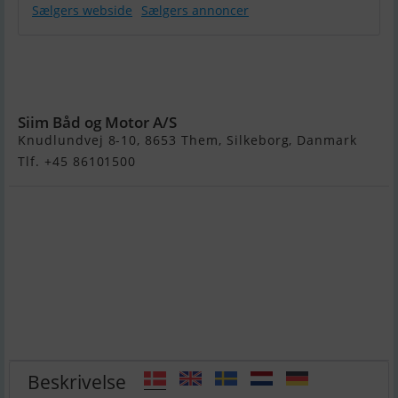
Sælgers webside
Sælgers annoncer
Quicksilver
Activ 755
Cruiser
Siim Båd og Motor A/S
Knudlundvej 8-10, 8653 Them, Silkeborg, Danmark
Tlf. +45 86101500
Beskrivelse