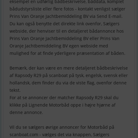
eksempel en udførlig bådbeskrivelse, båddata, komplet
bådudstyrsliste eller flere fotos - kontakt venligst sælger
Prins Van Oranje Jachtbemiddeling BV via Send E-mail.
Du kan også benytte det direkte link ovenfor, Sælgers
webside, der henviser til en detaljeret bådannonce hos
Prins Van Oranje Jachtbemiddeling BV eller Prins Van
Oranje Jachtbemiddeling BV egen webside med
mulighed for at finde yderligere præsentation af båden.
Bemærk, der kan være en mere detaljeret bådbeskrivelse
af Rapsody R29 på scanboat på tysk, engelsk, svensk eller
hollandsk, dem finder du via de viste flag, ovenfor denne
tekst.
For at se annoncer der matcher Rapsody R29 skal du
klikke på Lignende Motorbåd oppe i højre hjørne af
denne annonce.
Vil du se sælgers øvrige annoncer for Motorbåd på
scanboat.com - vælges det via knappen, Sælgers