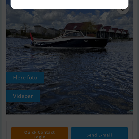
Flere foto
Videoer
Quick Contact
Send E-mail
Login