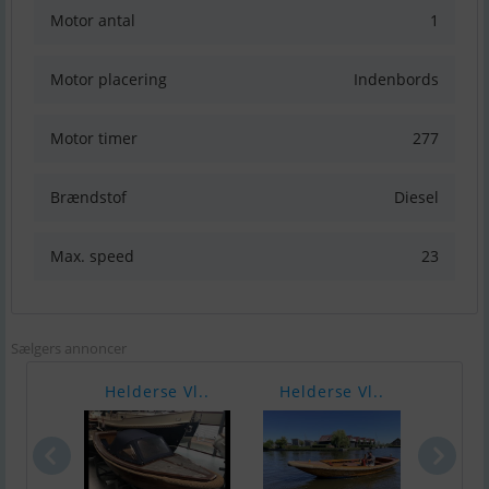
Motor antal
1
Motor placering
Indenbords
Motor timer
277
Brændstof
Diesel
Max. speed
23
Sælgers annoncer
Helderse Vl..
Helderse Vl..
Mono