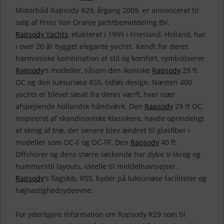
Motorbåd Rapsody R29, årgang 2009. er annonceret til
Rapsody Yachts
, etableret i 1999 i Friesland, Holland, har
i over 20 år bygget elegante yachts. Kendt for deres
harmoniske kombination af stil og komfort, symboliserer
Rapsody
's modeller, såsom den ikoniske
Rapsody
29 ft
OC og den luksuriøse R55, tidløs design. Næsten 400
yachts er blevet søsat fra deres værft, hver især
afspejlende hollandsk håndværk. Den
Rapsody
29 ft OC,
inspireret af skandinaviske klassikere, havde oprindeligt
et skrog af træ, der senere blev ændret til glasfiber i
modeller som OC-F og OC-FF. Den
Rapsody
40 ft
Offshorer og dens større søskende har dybe V-skrog og
hummerstil layouts, ideelle til middelhavsrejser.
Rapsody
's flagskib, R55, byder på luksuriøse faciliteter og
højhastighedsydeevne.
For yderligere information om Rapsody R29 som til