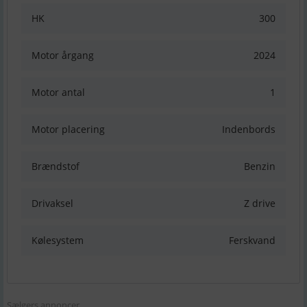
HK
300
Motor årgang
2024
Motor antal
1
Motor placering
Indenbords
Brændstof
Benzin
Drivaksel
Z drive
Kølesystem
Ferskvand
Sælgers annoncer