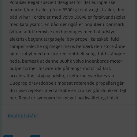
Populær Regal specielt designet for det europæiske
marked, kan trailes på en 3500kg total vægts trailer, den
båd vi har i ordre er med Volvo 300V8 er ferskvandskølet
med katalysator, en båd der også er populær i Danmark
(vi kan altid fremvise en) hjemtages med flot udstyr,
elektrisk betjent targabøjle, bov propel, køleskab, fuld
camper kaleche og meget mere, bemærk den store åbne
agter kahyt med en stor reel dobbelt seng, fuld ståhøjde
nede, bemærk at denne 300hk Volvo indenbords motor
outperformer tilsvarende påhængs motor på fart,
acceleration, støj og udslip, kræfterne overføres via
Duoprop drev (dobbelt modsat roterende propeller) går
du i overvejelser med at købe en cruiser går du ikken fejl
her, Regal er synonym for meget høj kvalitet og finish...
Kvalitetsbåd