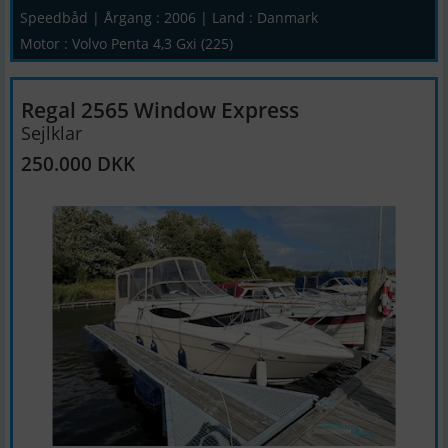
Speedbåd | Årgang : 2006 | Land : Danmark
Motor : Volvo Penta 4,3 Gxi (225)
Regal 2565 Window Express
Sejlklar
250.000 DKK