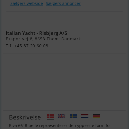
Sælgers webside
Sælgers annoncer
Riva 66'
Ribelle
Italian Yacht - Risbjerg A/S
Eksportvej 8, 8653 Them, Danmark
Tlf. +45 87 20 60 08
Beskrivelse
Riva 66′ Ribelle repræsenterer den ypperste form for