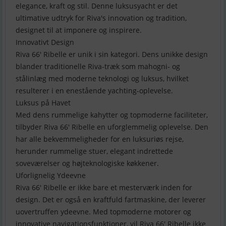
elegance, kraft og stil. Denne luksusyacht er det
ultimative udtryk for Riva's innovation og tradition,
designet til at imponere og inspirere.
Innovativt Design
Riva 66′ Ribelle er unik i sin kategori. Dens unikke design
blander traditionelle Riva-træk som mahogni- og
stålinlæg med moderne teknologi og luksus, hvilket
resulterer i en enestående yachting-oplevelse.
Luksus på Havet
Med dens rummelige kahytter og topmoderne faciliteter,
tilbyder Riva 66′ Ribelle en uforglemmelig oplevelse. Den
har alle bekvemmeligheder for en luksuriøs rejse,
herunder rummelige stuer, elegant indrettede
soveværelser og højteknologiske køkkener.
Uforlignelig Ydeevne
Riva 66′ Ribelle er ikke bare et mesterværk inden for
design. Det er også en kraftfuld fartmaskine, der leverer
uovertruffen ydeevne. Med topmoderne motorer og
innovative navigationsfunktioner, vil Riva 66′ Ribelle ikke