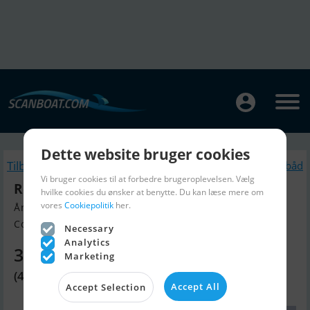
Dette website bruger cookies
Tilbage
Lignende Motorbåd
Vi bruger cookies til at forbedre brugeroplevelsen. Vælg
Rodman Muse 54
hvilke cookies du ønsker at benytte. Du kan læse mere om
vores
Cookiepolitik
her.
Årgang 2011, Motorbåd til salg
Costa Brava, Spanien
Necessary
Analytics
3.583.260 DKK
Marketing
(480.000 EUR)
Accept All
Accept Selection