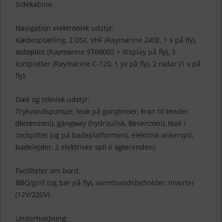
Sidekabine.
Navigation elektronisk udstyr:
Kædeoptælling, 2 DSC VHF (Raymarine 240E, 1 x på fly),
autopilot (Raymarine ST60002 + display på fly), 3
kortplotter (Raymarine C-120, 1 yx på fly), 2 radar (1 x på
fly).
Dæk og teknisk udstyr:
Trykvandspumpe, teak på gangbroer, kran til tender
(Besenzoni), gangway (hydraulisk, Besenzoni), teak i
cockpittet (og på badeplatformen), elektrisk ankerspil,
badelejder, 2 elektriske spil (i agterenden).
Faciliteter om bord:
BBQ/grill (og bar på fly), varmtvandsbeholder, inverter
(12V/220V).
Underholdning: