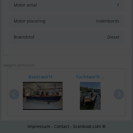
Motor antal
1
Motor placering
Indenbords
Brændstof
Diesel
Sælgers annoncer
Bootswerft ..
Yachtwerft ..
Zar 
Impressum - Contact - Scanboat.com ®