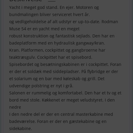
Yacht i meget god stand. En ejer. Motoren og
bundmalingen bliver serviceret hvert år.
og vedligeholdelse af alt udstyr er up-to-date. Rodman
Muse 54 er en yacht med en meget
robust konstruktion og fantastisk sejlads. Den har en
badeplatform med en hydraulisk gangway/kran.
Kran. Platformen, cockpittet og gangbroerne har
teaktræsgulv. Cockpittet har et spisebord.
Spisebordet og besætningskabinen er i cockpittet. Foran
er der et soldæk med siddepladser. På flybridge er der
et solarium og en bar med køleskab og grill. Det
udvendige polstring er nyt i grå.
Salonen er rummelig og komfortabel. Den har et tv og et
bord med stole. Køkkenet er meget veludstyret. I den
nedre
I den nedre del er der en central masterkabine med
badeværelse. Foran er der en gæstekabine og en
sidekabine.