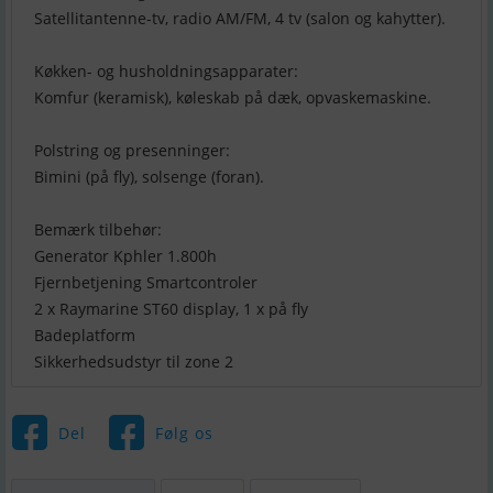
Satellitantenne-tv, radio AM/FM, 4 tv (salon og kahytter).
Køkken- og husholdningsapparater:
Komfur (keramisk), køleskab på dæk, opvaskemaskine.
Polstring og presenninger:
Bimini (på fly), solsenge (foran).
Bemærk tilbehør:
Generator Kphler 1.800h
Fjernbetjening Smartcontroler
2 x Raymarine ST60 display, 1 x på fly
Badeplatform
Sikkerhedsudstyr til zone 2
Del
Følg os