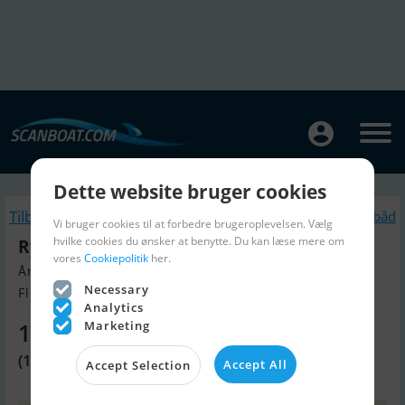
Dette website bruger cookies
Tilbage
Lignende Motorbåd
Vi bruger cookies til at forbedre brugeroplevelsen. Vælg
hvilke cookies du ønsker at benytte. Du kan læse mere om
Ryck 280
vores
Cookiepolitik
her.
Årgang 2025, Motorbåd til salg
Necessary
Flensburg, Tyskland
Analytics
Marketing
1.015.260 DKK
(136.000 EUR)
Accept All
Accept Selection