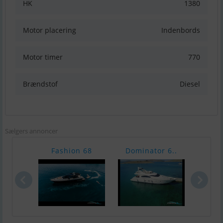
HK
1380
Motor placering
Indenbords
Motor timer
770
Brændstof
Diesel
Sælgers annoncer
Fashion 68
Dominator 6..
Azi