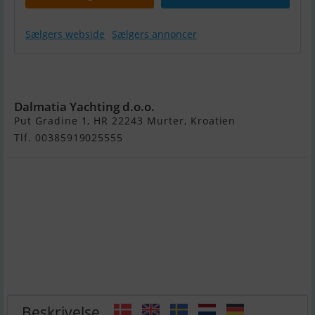
Sælgers webside
Sælgers annoncer
Sanlorenzo
SD96
Dalmatia Yachting d.o.o.
Put Gradine 1, HR 22243 Murter, Kroatien
Tlf. 00385919025555
Beskrivelse