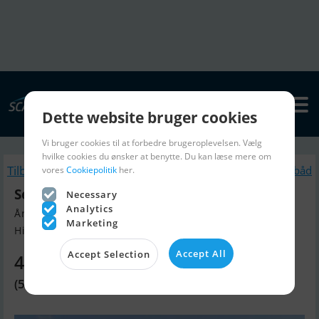
Dette website bruger cookies
Vi bruger cookies til at forbedre brugeroplevelsen. Vælg
hvilke cookies du ønsker at benytte. Du kan læse mere om
Tilbage
Lignende Motorbåd
vores
Cookiepolitik
her.
Sea Ray 210 Spxe Bowrider
Necessary
Analytics
Årgang 2021, Motorbåd til salg
Marketing
Hitzacker, Nähe Hamburg, Tyskla...
Accept All
Accept Selection
440.440 DKK
(59.000 EUR)