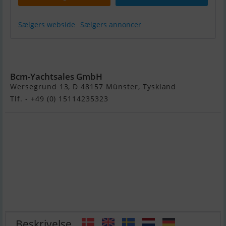
Sælgers webside
Sælgers annoncer
Sea Ray 210
Spxe Bowrider
Bcm-Yachtsales GmbH
Wersegrund 13, D 48157 Münster, Tyskland
Tlf. - +49 (0) 15114235323
Beskrivelse