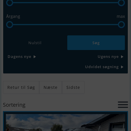
Årgang
max
Nulstil
Dagens nye
Ugens nye
Udvidet søgning
Retur til Søg
Næste
Sidste
Sortering