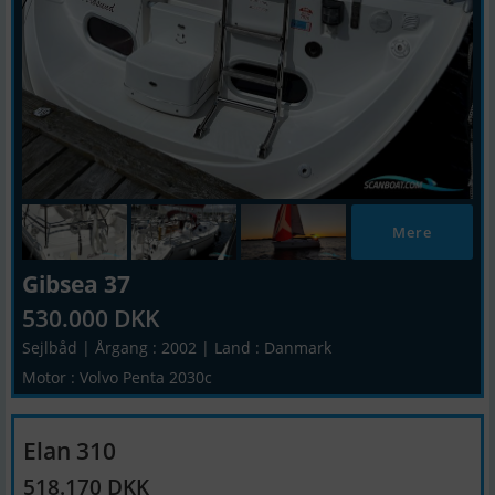
Mere
Gibsea 37
530.000 DKK
Sejlbåd | Årgang : 2002 | Land : Danmark
Motor : Volvo Penta 2030c
Elan 310
518.170 DKK