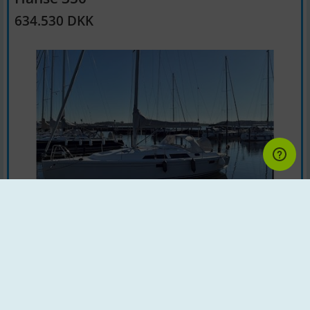
634.530 DKK
Sejlbåd | Årgang : 2008 | Land : Tyskland