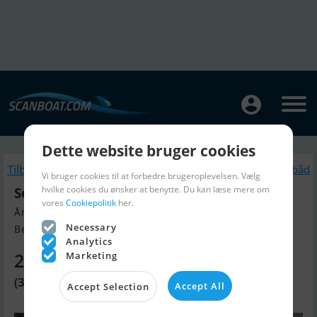
Dette website bruger cookies
Tilbage
Lignende Motorbåd
Vi bruger cookies til at forbedre brugeroplevelsen. Vælg
hvilke cookies du ønsker at benytte. Du kan læse mere om
Sea Ray 270 SLX
vores
Cookiepolitik
her.
Årgang 2008, Motorbåd til salg
Necessary
Beaulieu sur Mer, Frankrig
Analytics
238.510 DKK
Marketing
(31.950 EUR)
Accept All
Accept Selection