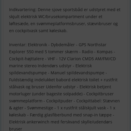
Indkvartering: Denne sjove sportsbåd er udstyret med et
skjult elektrisk WC/brusekompartment under et
løftesæde, en svømmeplatformsbruser, stævnbruser og
en cockpitvask samt køleskab.
Inventar: Elektronik - Dybdemåler - GPS Northstar
Explorer 550 med 5 tommer skærm - Radio - Kompas -
Cockpit-højttalere - VHF - 12V Clarion CMD5 AM/FM/CD
marine stereo Indendørs udstyr - Elektrisk
spildevandspumpe - Manuel spildevandspumpe -
Fuldstændig indelukket babord elektrisk toilet + rustfrit
stålvask og bruser Udenfor udstyr - Elektrisk betjent
motorluger (under bageste solpadde) - Cockpitbruser
svømmeplatform - Cockpitpuder - Cockpittabel: Stævnen
& agter - Svømmestige - 1 x rustfrit stålskjult vask - 1 x
køleskab - Færdig glasfiberbund med snap-in tæppe -
Elektrisk ankerwinch med ferskvand skylle/udendørs
bruser