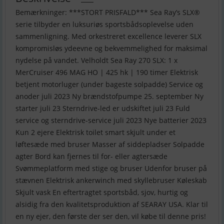
Bemærkninger: ***STORT PRISFALD*** Sea Ray’s SLX®
serie tilbyder en luksuriøs sportsbådsoplevelse uden
sammenligning. Med orkestreret excellence leverer SLX
kompromisløs ydeevne og bekvemmelighed for maksimal
nydelse på vandet. Velholdt Sea Ray 270 SLX: 1 x
MerCruiser 496 MAG HO | 425 hk | 190 timer Elektrisk
betjent motorluger (under bageste solpadde) Service og
anoder juli 2023 Ny brændstofpumpe 25. september Ny
starter juli 23 Sterndrive-led er udskiftet juli 23 Fuld
service og sterndrive-service juli 2023 Nye batterier 2023
Kun 2 ejere Elektrisk toilet smart skjult under et
løftesæde med bruser Masser af siddepladser Solpadde
agter Bord kan fjernes til for- eller agtersæde
Svømmeplatform med stige og bruser Udenfor bruser på
stævnen Elektrisk ankerwinch med skyllebruser Køleskab
Skjult vask En eftertragtet sportsbåd, sjov, hurtig og
alsidig fra den kvalitetsproduktion af SEARAY USA. Klar til
en ny ejer, den første der ser den, vil købe til denne pris!