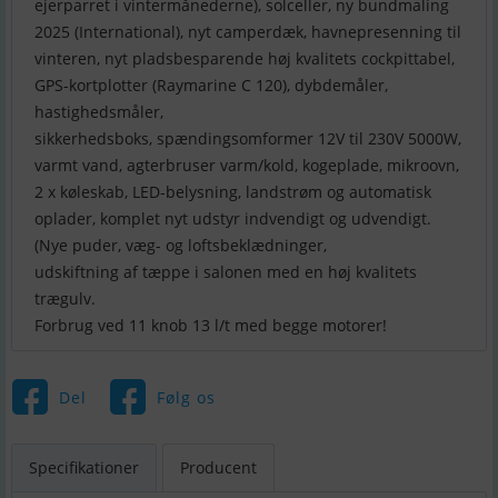
ejerparret i vintermånederne), solceller, ny bundmaling
2025 (International), nyt camperdæk, havnepresenning til
vinteren, nyt pladsbesparende høj kvalitets cockpittabel,
GPS-kortplotter (Raymarine C 120), dybdemåler,
hastighedsmåler,
sikkerhedsboks, spændingsomformer 12V til 230V 5000W,
varmt vand, agterbruser varm/kold, kogeplade, mikroovn,
2 x køleskab, LED-belysning, landstrøm og automatisk
oplader, komplet nyt udstyr indvendigt og udvendigt.
(Nye puder, væg- og loftsbeklædninger,
udskiftning af tæppe i salonen med en høj kvalitets
trægulv.
Forbrug ved 11 knob 13 l/t med begge motorer!
Del
Følg os
Specifikationer
Producent