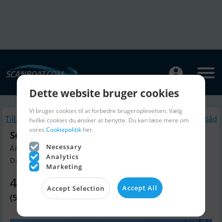
Dette website bruger cookies
Vi bruger cookies til at forbedre brugeroplevelsen. Vælg
Tilbage
Lignende Motorbåd
hvilke cookies du ønsker at benytte. Du kan læse mere om
vores
Cookiepolitik
her.
Sea Ray 370
Necessary
Årgang 1991, Motorbåd til salg
Analytics
Dalmatien, Kroatien
Marketing
440.440 DKK
Accept All
Accept Selection
(59.000 EUR)