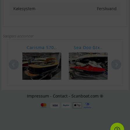
Kølesystem
Ferskvand
Sælgers annoncer
Carisma 570..
Sea Doo Gtx..
Avon
Impressum - Contact - Scanboat.com ®