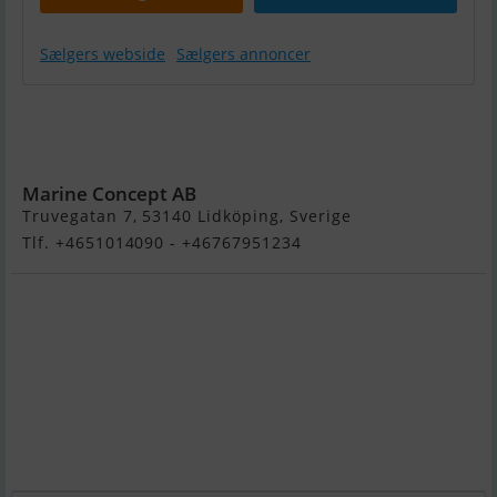
Sælgers webside
Sælgers annoncer
Sea Ray
Sundancer 265
- Demo
Marine Concept AB
Truvegatan 7, 53140 Lidköping, Sverige
Tlf. +4651014090 - +46767951234