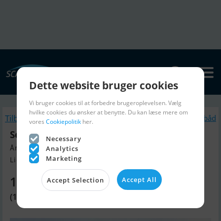
Dette website bruger cookies
Vi bruger cookies til at forbedre brugeroplevelsen. Vælg
hvilke cookies du ønsker at benytte. Du kan læse mere om
Tilbage
Lignende Motorbåd
vores
Cookiepolitik
her.
Sea Ray Sundancer 265 - Demo
Necessary
Årgang 2022, Motorbåd til salg
Analytics
Marketing
Lidköping, Sverige
1.380.160 DKK
Accept All
Accept Selection
(1.995.000 SEK)