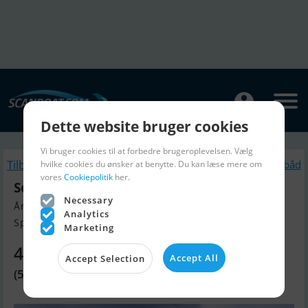
Dette website bruger cookies
Vi bruger cookies til at forbedre brugeroplevelsen. Vælg
Tilbage
Lignende Motorbåd
hvilke cookies du ønsker at benytte. Du kan læse mere om
vores
Cookiepolitik
her.
Sealine T 60
Necessary
Årgang 2005, Motorbåd til salg
Analytics
Spain, Spanien
Marketing
4.104.400 DKK
Accept All
Accept Selection
(549.810 EUR)