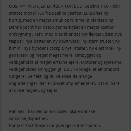
OBS! NY PRIS! EJER ER ÅBEN FOR BUD! Sealine T 60 - den
største model T60 fra Sealine værftet. Luksuriøs og
hurtig, med en meget smuk og rummelig planløsning.
Denne yacht har netop gennemgået en meget kostbar
ombygning / refit, med blandt andet nyt flexteak dæk, nye
tæpper, nye batterier, ny bowtruster, ny stern truster, ny
bimini, nye hynder i cockpit, nyt interiør, ny elektronik, ny
generator og meget meget mere. Ombygget og
vedligeholdt af meget erfarne ejere. Motorer og systemer
vedligeholdes omhyggeligt. Du vil opdage, at alt ombord
fungerer perfekt, og du vil elske de mange
opgraderinger, der er blevet implementeret. Det er bare
at dreje nøglen, og sejle!
Kan ses i Barcelona hos vores lokale danske
samarbejdspartner.
Kontakt Yachtbasen for yderligere information.