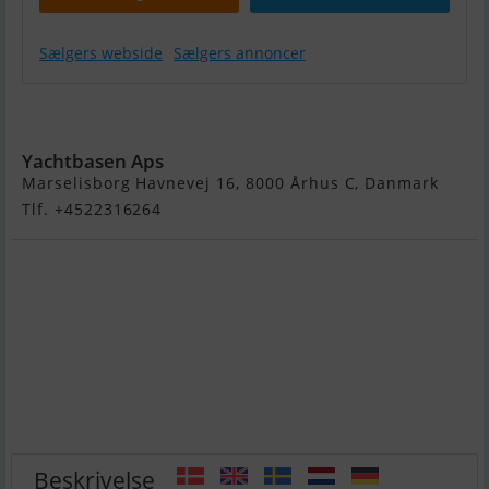
Sælgers webside
Sælgers annoncer
Sealine T 60
Yachtbasen Aps
Marselisborg Havnevej 16, 8000 Århus C, Danmark
Tlf. +4522316264
Beskrivelse