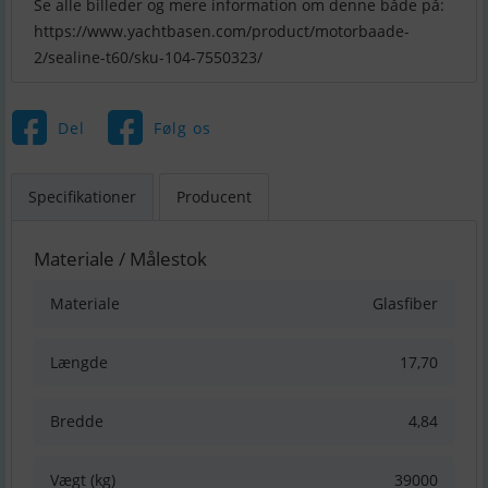
Se alle billeder og mere information om denne både på:
https://www.yachtbasen.com/product/motorbaade-
2/sealine-t60/sku-104-7550323/
Del
Følg os
Specifikationer
Producent
Materiale / Målestok
Materiale
Glasfiber
Længde
17,70
Bredde
4,84
Vægt (kg)
39000