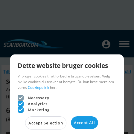
Dette website bruger cookies
Tilbage
Lignende Motorbåd
Vi bruger cookies til at forbedre brugeroplevelsen. Vælg
Sessa C68
hvilke cookies du ønsker at benytte. Du kan læse mere om
vores
Cookiepolitik
her.
Årgang 2012, Motorbåd til salg
HR, Kroatien
Necessary
Analytics
6.569.300 DKK
Marketing
(880.000 EUR)
Accept All
Accept Selection