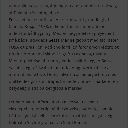
Motorbåd Sessa C68, årgang 2012. er annonceret til salg
Sessa
, et anerkendt italiensk skibsværft grundlagt af
Camillo Braga i 1958, er kendt for sine innovationer
inden for bådbygning. Med en begyndelse i polyester til
små både, udvidede
Sessa Marine
globalt med faciliteter
i USA og Brasilien. Radiche-familien fører arven videre og
producerer tusind skibe årligt fra Lesmo og Cividate.
Med forpligtelse til fremragende kvalitet lægger
Sessa
Yachts
vægt på kvalitetsmaterialer og overholdelse af
internationale love. Deres luksuriøse motoryachter, med
unikke designs som trapezformede vinduer, markerer en
betydelig plads på det globale marked.
For yderligere information om Sessa C68 som til
eksempel en udførlig bådbeskrivelse, båddata, komplet
bådudstyrsliste eller flere fotos - kontakt venligst sælger
Dalmatia Yachting d.o.o. via Send E-mail.