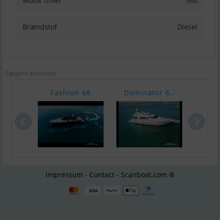
Motor timer
360
Brændstof
Diesel
Sælgers annoncer
Fashion 68
Dominator 6..
Azi
Impressum - Contact - Scanboat.com ®