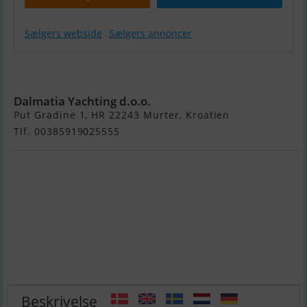
Sælgers webside
Sælgers annoncer
Sessa C68
Dalmatia Yachting d.o.o.
Put Gradine 1, HR 22243 Murter, Kroatien
Tlf. 00385919025555
Beskrivelse