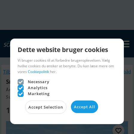
Dette website bruger cookies
Vi bruger cookies til at forbedre brugeroplevelsen. Vælg
hvilke cookies du ønsker at benytte. Du kan læse mere om
Tilbage
Lignende Motorbåd
vores
Cookiepolitik
her.
Smartliner Cuddy 19
Necessary
Analytics
Årgang 2025, Motorbåd til salg
Marketing
Sunds, Danmark
Accept All
Accept Selection
145.295 DKK