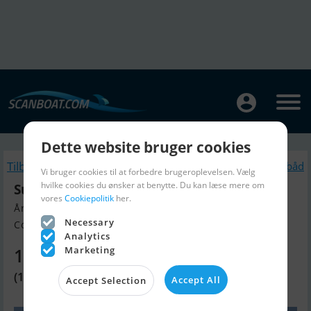
Dette website bruger cookies
Tilbage
Lignende Motorbåd
Vi bruger cookies til at forbedre brugeroplevelsen. Vælg
hvilke cookies du ønsker at benytte. Du kan læse mere om
Sunseeker 86 Yacht
vores
Cookiepolitik
her.
Årgang 2008, Motorbåd til salg
Necessary
Contact De Valk Antibes, Frankr...
Analytics
Marketing
12.653.370 DKK
(1.695.000 EUR)
Accept All
Accept Selection