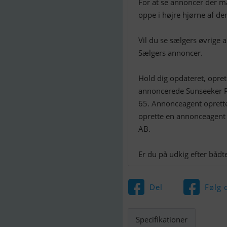
For at se annoncer der m
oppe i højre hjørne af d
Vil du se sælgers øvrige
Sælgers annoncer.
Hold dig opdateret, opre
annoncerede Sunseeker P
65. Annonceagent oprett
oprette en annonceagent f
AB.
Del
Følg 
Specifikationer