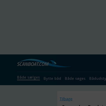
Både sælges
Bytte båd
Både søges
Bådudst
Tilbage