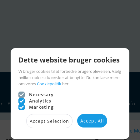
Dette website bruger cookies
Vi bruger cookies til at forbedre brugeroplevelsen. Vælg
hvilke cookies du ønsker at benytte. Du kan læse mere
om vores
Cookiepolitik
her.
Necessary
Analytics
yr
Bådforhandlere
Sejlerlinks
Bådcharter
Sejlerinfo
Marketing
Accept All
Accept Selection
Lignende M