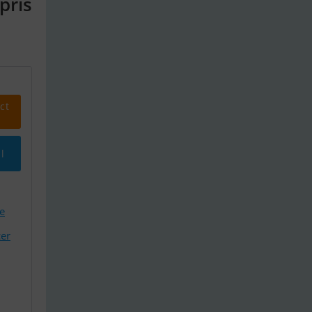
pris
ct
l
e
er