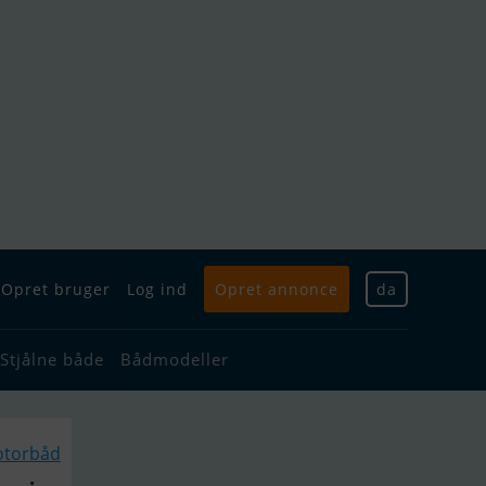
Opret bruger
Log ind
Opret annonce
da
Stjålne både
Bådmodeller
otorbåd