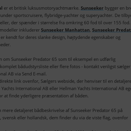
al
er et britisk luksusmotoryachtmærke.
Sunseeker
bygger en br
runder sportscruisere, flybridge-yachter og superyachter. De tilby
ller, der spænder i størrelse fra omkring 60 fod til over 155 fod.
 modeller inkluderer
Sunseeker Manhattan
,
Sunseeker Predat
 er kendt for deres slanke design, højtydende egenskaber og
eder.
on om Sunseeker Predator 65 som til eksempel en udførlig
komplet bådudstyrsliste eller flere fotos - kontakt venligst sælger
nal AB via Send E-mail.
irekte link ovenfor, Sælgers webside, der henviser til en detaljer
achts International AB eller Hellman Yachts International AB eg
 at finde yderligere præsentation af båden.
mere detaljeret bådbeskrivelse af Sunseeker Predator 65 på
, svensk eller hollandsk, dem finder du via de viste flag, ovenfor