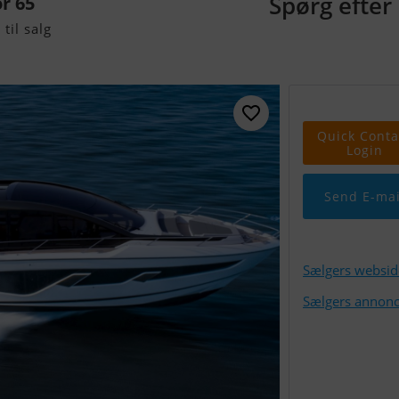
Spørg efter 
r 65
til salg
Quick Conta
Login
Send E-mai
Sælgers websid
Sælgers annonc