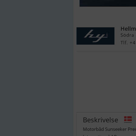
Sunseeker Pr
Hellm
Södra 
Tlf. 
Beskrivelse
Motorbåd Sunseeker Preda