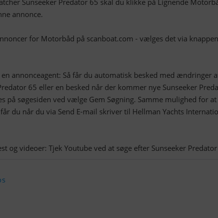
atcher Sunseeker Predator 65 skal du klikke på Lignende Motorb
enne annonce.
 annoncer for Motorbåd på scanboat.com - vælges det via knappen
t en annonceagent: Så får du automatisk besked med ændringer a
redator 65 eller en besked når der kommer nye Sunseeker Preda
es på søgesiden ved vælge Gem Søgning. Samme mulighed for at
år du når du via Send E-mail skriver til Hellman Yachts Internati
os