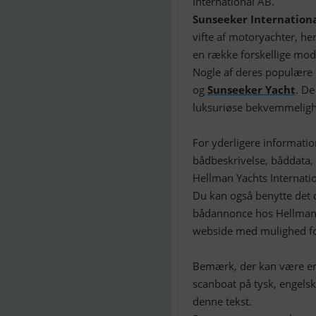
Sunseeker Internation
vifte af motoryachter, he
en række forskellige mode
Nogle af deres populære
og
Sunseeker Yacht
. De
luksuriøse bekvemmeligh
For yderligere informati
bådbeskrivelse, båddata, 
Hellman Yachts Internatio
Du kan også benytte det d
bådannonce hos Hellman Y
webside med mulighed for
Bemærk, der kan være en 
scanboat på tysk, engelsk
denne tekst.