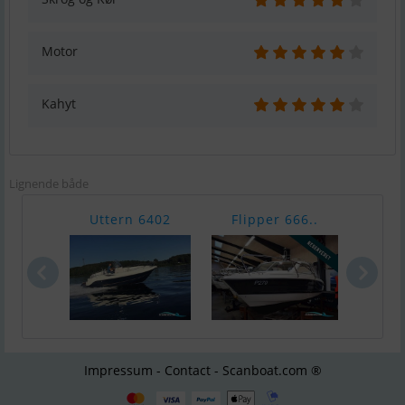
Motor
Kahyt
Lignende både
Uttern 6402
Flipper 666..
Mont
Impressum - Contact - Scanboat.com ®