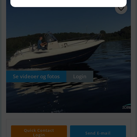
Se videoer og fotos
Login
Quick Contact
Send E-mail
Login