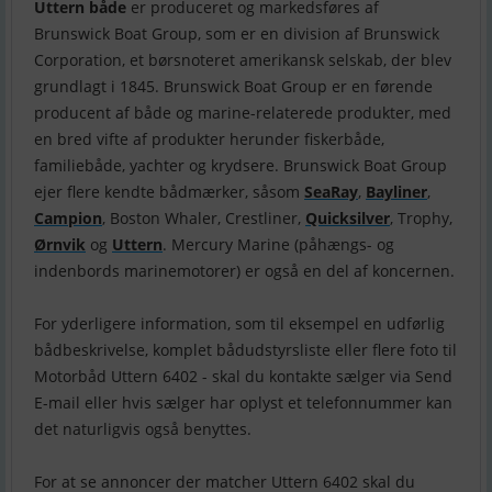
Uttern både
er produceret og markedsføres af
Brunswick Boat Group, som er en division af Brunswick
Corporation, et børsnoteret amerikansk selskab, der blev
grundlagt i 1845. Brunswick Boat Group er en førende
producent af både og marine-relaterede produkter, med
en bred vifte af produkter herunder fiskerbåde,
familiebåde, yachter og krydsere. Brunswick Boat Group
ejer flere kendte bådmærker, såsom
SeaRay
,
Bayliner
,
Campion
, Boston Whaler, Crestliner,
Quicksilver
, Trophy,
Ørnvik
og
Uttern
. Mercury Marine (påhængs- og
indenbords marinemotorer) er også en del af koncernen.
For yderligere information, som til eksempel en udførlig
bådbeskrivelse, komplet bådudstyrsliste eller flere foto til
Motorbåd Uttern 6402 - skal du kontakte sælger via Send
E-mail eller hvis sælger har oplyst et telefonnummer kan
det naturligvis også benyttes.
For at se annoncer der matcher Uttern 6402 skal du