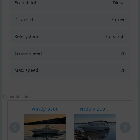
Brændstof
Diesel
Drivaksel
Z drive
Kølesystem
Saltvands
Cruise speed
20
Max. speed
28
Lignende både
Windy 8800
Nidelv 290 ..
Mont