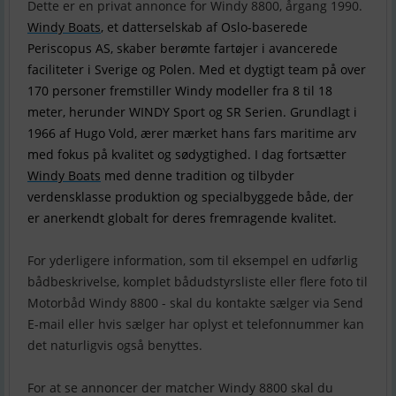
Windy Boats
, et datterselskab af Oslo-baserede
Periscopus AS, skaber berømte fartøjer i avancerede
faciliteter i Sverige og Polen. Med et dygtigt team på over
170 personer fremstiller Windy modeller fra 8 til 18
meter, herunder WINDY Sport og SR Serien. Grundlagt i
1966 af Hugo Vold, ærer mærket hans fars maritime arv
med fokus på kvalitet og sødygtighed. I dag fortsætter
Windy Boats
med denne tradition og tilbyder
verdensklasse produktion og specialbyggede både, der
er anerkendt globalt for deres fremragende kvalitet.
For yderligere information, som til eksempel en udførlig
bådbeskrivelse, komplet bådudstyrsliste eller flere foto til
Motorbåd Windy 8800 - skal du kontakte sælger via Send
E-mail eller hvis sælger har oplyst et telefonnummer kan
det naturligvis også benyttes.
For at se annoncer der matcher Windy 8800 skal du