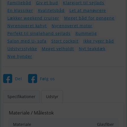
Familiebåd
Giv et bud
Klargjort til sejlads
En klassiker
Kvalitetsbåd
Let at manøvrere
Lækker weekend cruiser
Meget båd for pengene
Nyrenoveret kahyt
Nyrenoveret motor
Perfekt til singlehand sejlads
Rummelig
Salon med U- sofa
Stort cockpit
Ikke ryger båd
Udstyrsstykke
Meget velholdt
Nyt teakdæk
Nye hynder
Del
Følg os
Specifikationer
Udstyr
Materiale / Målestok
Materiale
Glasfiber