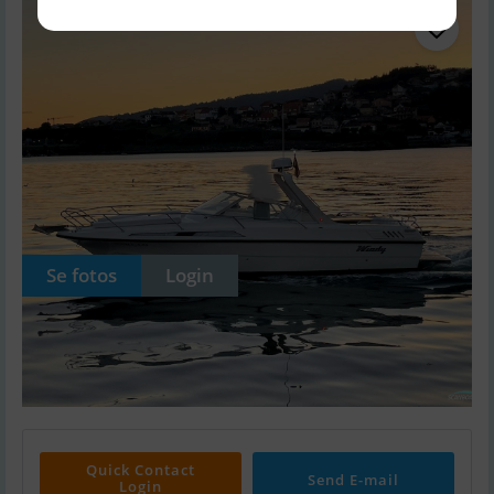
Se fotos
Login
Quick Contact
Send E-mail
Login