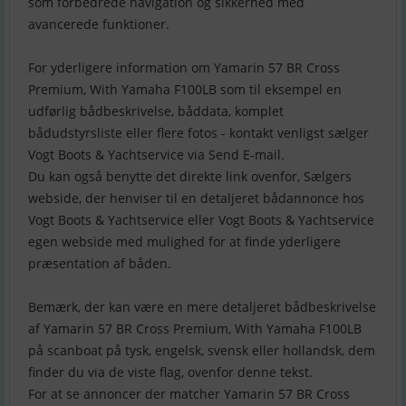
som forbedrede navigation og sikkerhed med
avancerede funktioner.
For yderligere information om Yamarin 57 BR Cross
Premium, With Yamaha F100LB som til eksempel en
udførlig bådbeskrivelse, båddata, komplet
bådudstyrsliste eller flere fotos - kontakt venligst sælger
Vogt Boots & Yachtservice via Send E-mail.
Du kan også benytte det direkte link ovenfor, Sælgers
webside, der henviser til en detaljeret bådannonce hos
Vogt Boots & Yachtservice eller Vogt Boots & Yachtservice
egen webside med mulighed for at finde yderligere
præsentation af båden.
Bemærk, der kan være en mere detaljeret bådbeskrivelse
af Yamarin 57 BR Cross Premium, With Yamaha F100LB
på scanboat på tysk, engelsk, svensk eller hollandsk, dem
finder du via de viste flag, ovenfor denne tekst.
For at se annoncer der matcher Yamarin 57 BR Cross