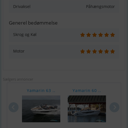
Drivaksel
Påhængsmotor
Generel bedømmelse
Skrog og Køl
Motor
Sælgers annoncer
Yamarin 63 ..
Yamarin 60 ..
Yama