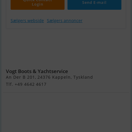
Send E-mail
Login
Sælgers webside
Sælgers annoncer
Yamarin 57
BR Cross
Premium,
With Yamaha
F100LB
Vogt Boots & Yachtservice
An Der B 201, 24376 Kappeln, Tyskland
Tlf. +49 4642 4617