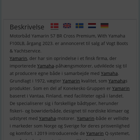
Beskrivelse
Motorbåd Yamarin 57 BR Cross Premium, With Yamaha
F100LB, årgang 2023. er annonceret til salg af Vogt Boots
Yamarin
, der har sin oprindelse i et finsk firma, der
importerede
Yamaha
-påhængsmotorer, udviklede sig til
at producere egne både i samarbejde med
Yamaha
.
Grundlagt i 1972, vægter
Yamarin
kvalitet, som
Yamaha
s
produkter. Som en del af Konekesko Gruppen er
Yamarin
baseret i Vantaa, Finland, med faciliteter også i landet.
De specialiserer sig i forskellige bådtyper, herunder
fiskeri- og bowriderbåde, designet til nordiske klimaer og
udstyret med
Yamaha
-motorer.
Yamarin
-både er vellidte
i markeder som Norge og Sverige for deres prisvenlighed
og komfort. I 2019 introducerede de
Yamarin
Q-systemet,