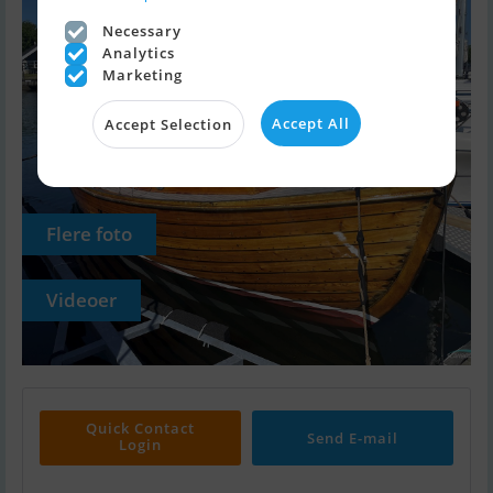
Necessary
Analytics
Marketing
Accept All
Accept Selection
Flere foto
Videoer
Quick Contact
Send E-mail
Login