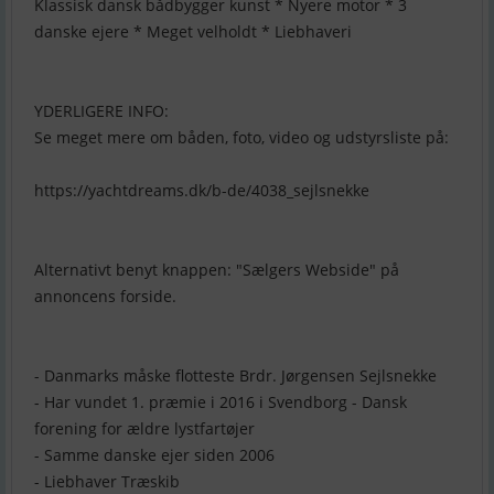
Klassisk dansk bådbygger kunst * Nyere motor * 3
danske ejere * Meget velholdt * Liebhaveri
YDERLIGERE INFO:
Se meget mere om båden, foto, video og udstyrsliste på:
https://yachtdreams.dk/b-de/4038_sejlsnekke
Alternativt benyt knappen: "Sælgers Webside" på
annoncens forside.
- Danmarks måske flotteste Brdr. Jørgensen Sejlsnekke
- Har vundet 1. præmie i 2016 i Svendborg - Dansk
forening for ældre lystfartøjer
- Samme danske ejer siden 2006
- Liebhaver Træskib