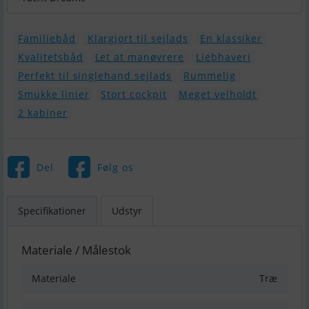
Familiebåd
Klargjort til sejlads
En klassiker
Kvalitetsbåd
Let at manøvrere
Liebhaveri
Perfekt til singlehand sejlads
Rummelig
Smukke linier
Stort cockpit
Meget velholdt
2 kabiner
Del
Følg os
Specifikationer
Udstyr
Materiale / Målestok
Materiale
Træ