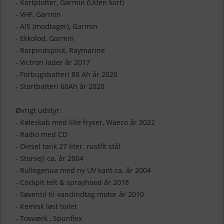
- Kortplotter, Garmin (Uden kort)
- VHF, Garmin
- AIS (modtager), Garmin
- Ekkolod, Garmin
- Rorpindspilot, Raymarine
- Victron lader år 2017
- Forbugsbatteri 80 Ah år 2020
- Startbatteri 60Ah år 2020
Øvrigt udstyr:
- Køleskab med lille fryser, Waeco år 2022
- Radio med CD
- Diesel tank 27 liter. rustfit stål
- Storsejl ca. år 2004
- Rullegenua med ny UV kant ca. år 2004
- Cockpit telt & sprayhood år 2018
- Søventil til vandindtag motor år 2010
- Kemisk løst toilet
- Tovværk , Spunflex