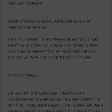
- Bådvogn medfølger
Passet omhyggeligt og naturligvis altid opbevaret
indendørs om vinteren
Her er muligheden for at erhverve sig et meget smukt
eksemplar af et fuldt sejlende skib fra "Svundne tider".
Et skib der på mange måder er lige så sejlparat i dag,
som hun var da hun forlod værftet for 42 år siden.
Navnet er "MALUSI"
Det vigtigste først: Ejeren står inde for korrekt
vedligehold gennem alle årerne. Hele den fortælling får
du når du møder skibets kaptajn. Det handler naturligvis
om indendørs opbevaring, slibning, polering og mange