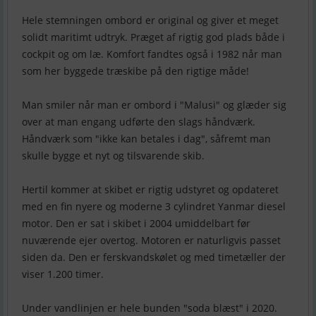
Hele stemningen ombord er original og giver et meget
solidt maritimt udtryk. Præget af rigtig god plads både i
cockpit og om læ. Komfort fandtes også i 1982 når man
som her byggede træskibe på den rigtige måde!
Man smiler når man er ombord i "Malusi" og glæder sig
over at man engang udførte den slags håndværk.
Håndværk som "ikke kan betales i dag", såfremt man
skulle bygge et nyt og tilsvarende skib.
Hertil kommer at skibet er rigtig udstyret og opdateret
med en fin nyere og moderne 3 cylindret Yanmar diesel
motor. Den er sat i skibet i 2004 umiddelbart før
nuværende ejer overtog. Motoren er naturligvis passet
siden da. Den er ferskvandskølet og med timetæller der
viser 1.200 timer.
Under vandlinjen er hele bunden "soda blæst" i 2020.