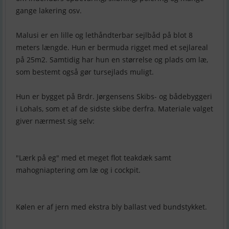
gange lakering osv.
Malusi er en lille og lethåndterbar sejlbåd på blot 8
meters længde. Hun er bermuda rigget med et sejlareal
på 25m2. Samtidig har hun en størrelse og plads om læ,
som bestemt også gør tursejlads muligt.
Hun er bygget på Brdr. Jørgensens Skibs- og bådebyggeri
i Lohals, som et af de sidste skibe derfra. Materiale valget
giver nærmest sig selv:
"Lærk på eg" med et meget flot teakdæk samt
mahogniaptering om læ og i cockpit.
Kølen er af jern med ekstra bly ballast ved bundstykket.