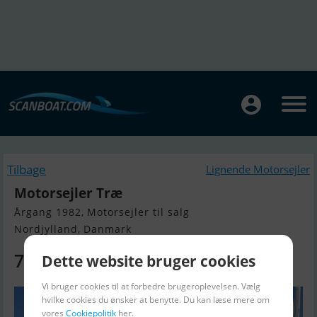
Tilbage
Lignende Motorsejler
Motorsejler Træ
Årgang 1982, Motorsejler til salg
Nordjylland, Danmark
79.000 DKK
Dette website bruger cookies
Vi bruger cookies til at forbedre brugeroplevelsen. Vælg
hvilke cookies du ønsker at benytte. Du kan læse mere om
vores
Cookiepolitik
her.