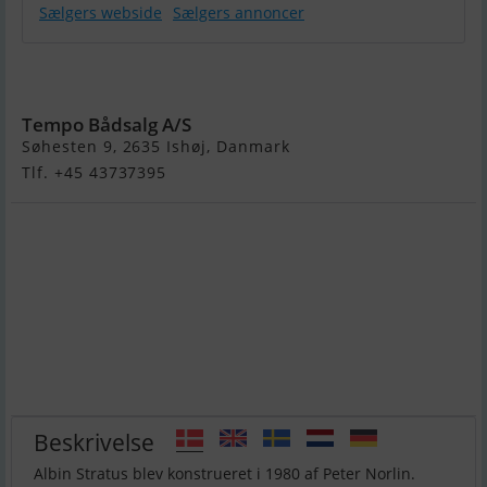
Sælgers webside
Sælgers annoncer
Albin Stratus
35
Tempo Bådsalg A/S
Søhesten 9, 2635 Ishøj, Danmark
Tlf. +45 43737395
Beskrivelse
Albin Stratus blev konstrueret i 1980 af Peter Norlin.