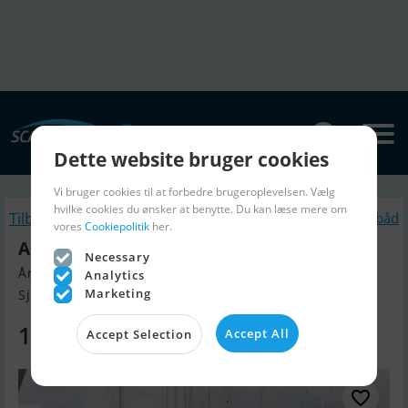
Dette website bruger cookies
Vi bruger cookies til at forbedre brugeroplevelsen. Vælg
hvilke cookies du ønsker at benytte. Du kan læse mere om
Tilbage
Lignende Sejlbåd
vores
Cookiepolitik
her.
Albin Stratus 35
Necessary
Årgang 1980, Sejlbåd til salg
Analytics
Marketing
Sjælland, Danmark
199.900 DKK
Accept All
Accept Selection