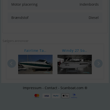
Motor placering
Indenbords
Brændstof
Diesel
Sælgers annoncer
Fairline Ta..
Windy 27 So..
BAVA
Impressum - Contact - Scanboat.com ®