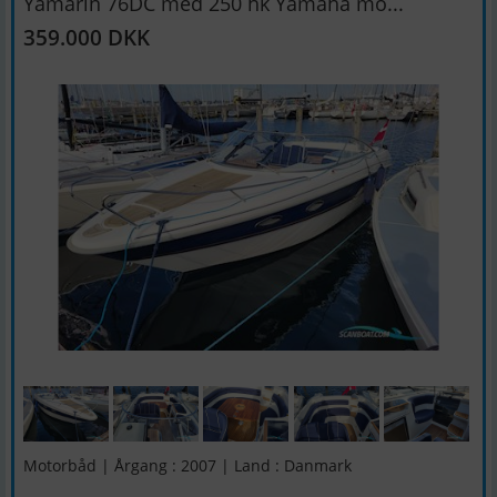
Yamarin 76DC med 250 hk Yamaha mo...
359.000 DKK
Motorbåd | Årgang : 2007 | Land : Danmark