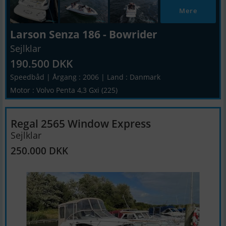
Mere
Larson Senza 186 - Bowrider
Sejlklar
190.500 DKK
Speedbåd | Årgang : 2006 | Land : Danmark
Motor : Volvo Penta 4,3 Gxi (225)
Regal 2565 Window Express
Sejlklar
250.000 DKK