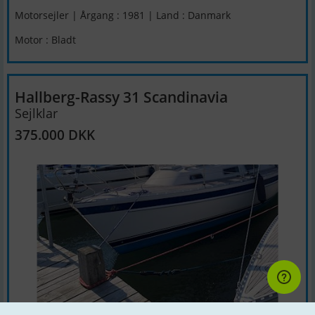
Motorsejler | Årgang : 1981 | Land : Danmark
Motor : Bladt
Hallberg-Rassy 31 Scandinavia
Sejlklar
375.000 DKK