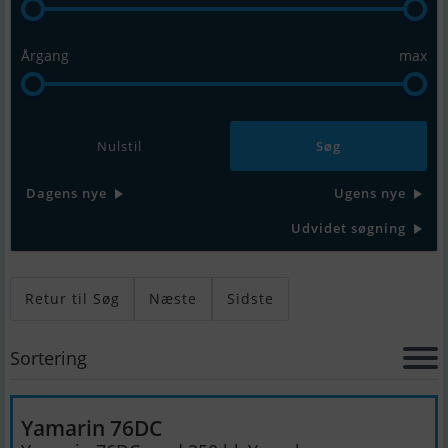
Årgang
max
Nulstil
Dagens nye
Ugens nye
Udvidet søgning
Retur til Søg
Næste
Sidste
Sortering
Yamarin 76DC