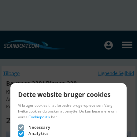
Tilbage
Lignende Sejlbåd
Bavanca 320/ Bianca 320
Klar til overtagelse
Dette website bruger cookies
Årgang 1996, Sejlbåd til salg
Vi bruger cookies til at forbedre brugeroplevelsen. Vælg
Kerteminde Marina, Danmark
hvilke cookies du ønsker at benytte. Du kan læse mere om
vores
Cookiepolitik
her.
225.000 DKK
Necessary
Analytics