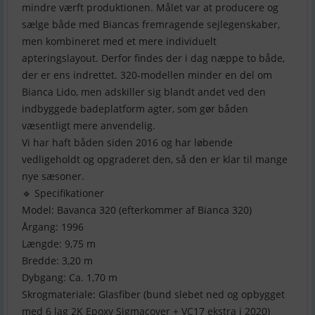
mindre værft produktionen. Målet var at producere og
sælge både med Biancas fremragende sejlegenskaber,
men kombineret med et mere individuelt
apteringslayout. Derfor findes der i dag næppe to både,
der er ens indrettet. 320-modellen minder en del om
Bianca Lido, men adskiller sig blandt andet ved den
indbyggede badeplatform agter, som gør båden
væsentligt mere anvendelig.
Vi har haft båden siden 2016 og har løbende
vedligeholdt og opgraderet den, så den er klar til mange
nye sæsoner.
🔹 Specifikationer
Model: Bavanca 320 (efterkommer af Bianca 320)
Årgang: 1996
Længde: 9,75 m
Bredde: 3,20 m
Dybgang: Ca. 1,70 m
Skrogmateriale: Glasfiber (bund slebet ned og opbygget
med 6 lag 2K Epoxy Sigmacover + VC17 ekstra i 2020)