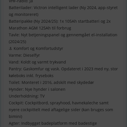
VHF-radio: Ja
Batterilader: Victron intelligent lader (Ny 2024, app-styret
og monitoreret)
Batteripakke (Ny 2024/25): 1x 105Ah startbatteri og 2x
Marathon AGM 125Ah til forbrug
Tavle: Nyt betjeningspanel og gennemgået el-installation
(2024/25)
⚓ Komfort og Komfortudstyr
Varme: Dieselfyr
Vand: Koldt og varmt trykvand
Pantry: Gaskomfur og vask. Opdateret i 2023 med ny, stor
køleboks inkl. fryseboks
Toilet: Monteret i 2016, adskilt med skydedør
Hynder: Nye hynder i salonen
Underholdning: TV
Cockpit: Cockpitbord, sprayhood, havnekaleche samt
nyere cockpittelt med aftagelige sider (kan bruges som
bimini)
Agter: Indbygget badeplatform med badestige