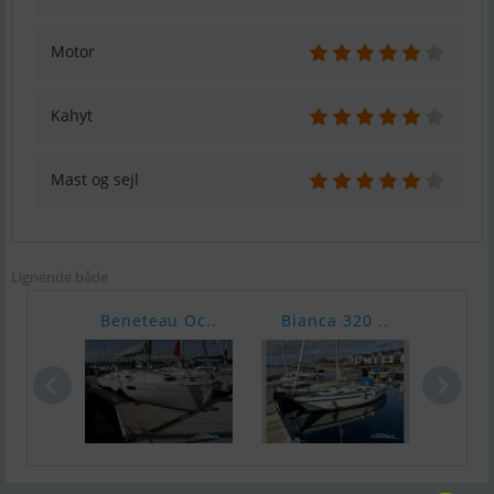
Motor
Kahyt
Mast og sejl
Lignende både
Beneteau Oc..
Bianca 320 ..
Jaco