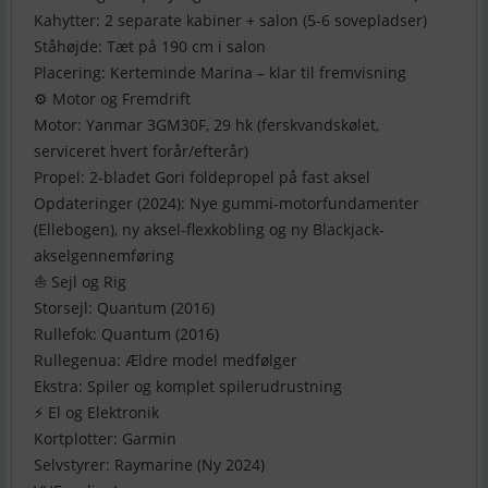
Kahytter: 2 separate kabiner + salon (5-6 sovepladser)
Ståhøjde: Tæt på 190 cm i salon
Placering: Kerteminde Marina – klar til fremvisning
⚙️ Motor og Fremdrift
Motor: Yanmar 3GM30F, 29 hk (ferskvandskølet,
serviceret hvert forår/efterår)
Propel: 2-bladet Gori foldepropel på fast aksel
Opdateringer (2024): Nye gummi-motorfundamenter
(Ellebogen), ny aksel-flexkobling og ny Blackjack-
akselgennemføring
⛵ Sejl og Rig
Storsejl: Quantum (2016)
Rullefok: Quantum (2016)
Rullegenua: Ældre model medfølger
Ekstra: Spiler og komplet spilerudrustning
⚡ El og Elektronik
Kortplotter: Garmin
Selvstyrer: Raymarine (Ny 2024)