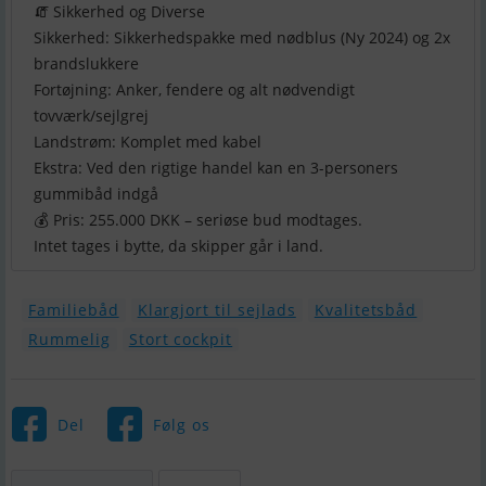
🧯 Sikkerhed og Diverse
Sikkerhed: Sikkerhedspakke med nødblus (Ny 2024) og 2x
brandslukkere
Fortøjning: Anker, fendere og alt nødvendigt
tovværk/sejlgrej
Landstrøm: Komplet med kabel
Ekstra: Ved den rigtige handel kan en 3-personers
gummibåd indgå
💰 Pris: 255.000 DKK – seriøse bud modtages.
Intet tages i bytte, da skipper går i land.
Familiebåd
Klargjort til sejlads
Kvalitetsbåd
Rummelig
Stort cockpit
Del
Følg os