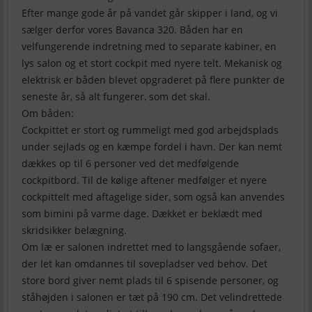
Efter mange gode år på vandet går skipper i land, og vi
sælger derfor vores Bavanca 320. Båden har en
velfungerende indretning med to separate kabiner, en
lys salon og et stort cockpit med nyere telt. Mekanisk og
elektrisk er båden blevet opgraderet på flere punkter de
seneste år, så alt fungerer, som det skal.
Om båden:
Cockpittet er stort og rummeligt med god arbejdsplads
under sejlads og en kæmpe fordel i havn. Der kan nemt
dækkes op til 6 personer ved det medfølgende
cockpitbord. Til de kølige aftener medfølger et nyere
cockpittelt med aftagelige sider, som også kan anvendes
som bimini på varme dage. Dækket er beklædt med
skridsikker belægning.
Om læ er salonen indrettet med to langsgående sofaer,
der let kan omdannes til sovepladser ved behov. Det
store bord giver nemt plads til 6 spisende personer, og
ståhøjden i salonen er tæt på 190 cm. Det velindrettede