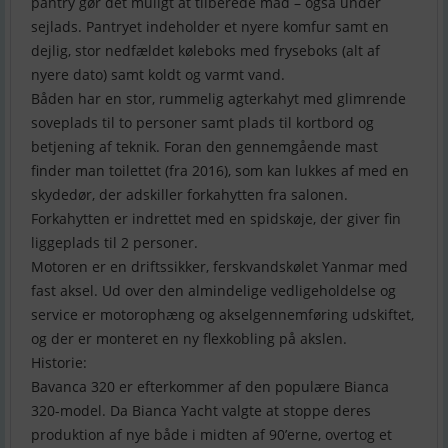
pantry gør det muligt at tilberede mad – også under
sejlads. Pantryet indeholder et nyere komfur samt en
dejlig, stor nedfældet køleboks med fryseboks (alt af
nyere dato) samt koldt og varmt vand.
Båden har en stor, rummelig agterkahyt med glimrende
soveplads til to personer samt plads til kortbord og
betjening af teknik. Foran den gennemgående mast
finder man toilettet (fra 2016), som kan lukkes af med en
skydedør, der adskiller forkahytten fra salonen.
Forkahytten er indrettet med en spidskøje, der giver fin
liggeplads til 2 personer.
Motoren er en driftssikker, ferskvandskølet Yanmar med
fast aksel. Ud over den almindelige vedligeholdelse og
service er motorophæng og akselgennemføring udskiftet,
og der er monteret en ny flexkobling på akslen.
Historie:
Bavanca 320 er efterkommer af den populære Bianca
320-model. Da Bianca Yacht valgte at stoppe deres
produktion af nye både i midten af 90’erne, overtog et