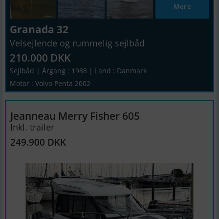
Mere
Granada 32
Velsejlende og rummelig sejlbåd
210.000 DKK
Sejlbåd | Årgang : 1988 | Land : Danmark
Motor : Volvo Penta 2002
Jeanneau Merry Fisher 605
Inkl. trailer
249.900 DKK