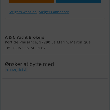
Sælgers webside
Sælgers annoncer
Beneteau First
38
A & C Yacht Brokers
Port de Plaisance, 97290 Le Marin, Martinique
Tlf. +596 596 74 94 02
Ønsker at bytte med
en sejlbåd