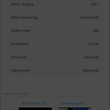
Motor årgang
2021
Motor placering
Indenbords
Motor timer
450
Brændstof
Diesel
Drivaksel
Fastaksel
Kølesystem
Saltvands
Sælgers annoncer
RM Yachts R..
Jeanneau Su..
Jean