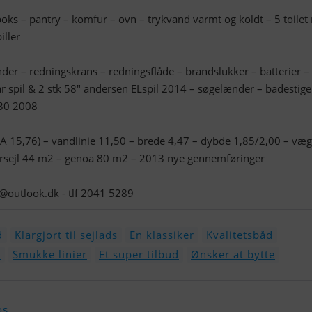
oks – pantry – komfur – ovn – trykvand varmt og koldt – 5 toile
iller
ender – redningskrans – redningsflåde – brandslukker – batterier –
r spil & 2 stk 58″ andersen ELspil 2014 – søgelænder – badestige
30 2008
A 15,76) – vandlinie 11,50 – brede 4,47 – dybde 1,85/2,00 – væg
storsejl 44 m2 – genoa 80 m2 – 2013 nye gennemføringer
s@outlook.dk
- tlf 2041 5289
d
Klargjort til sejlads
En klassiker
Kvalitetsbåd
e
Smukke linier
Et super tilbud
Ønsker at bytte
os