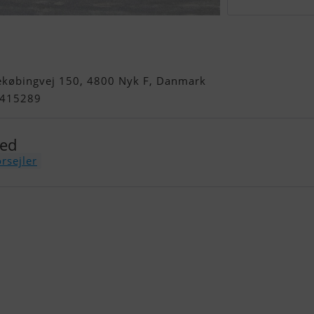
le 15.5
ekøbingvej 150, 4800 Nyk F, Danmark
0415289
med
rsejler