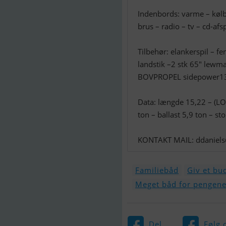
Indenbords: varme – kølb
brus – radio – tv – cd-afsp
Tilbehør: elankerspil – f
landstik –2 stk 65″ lewma
BOVPROPEL sidepower1
Data: længde 15,22 – (LO
ton – ballast 5,9 ton – 
KONTAKT MAIL:
ddaniel
Familiebåd
Giv et bu
Meget båd for pengen
Del
Følg 