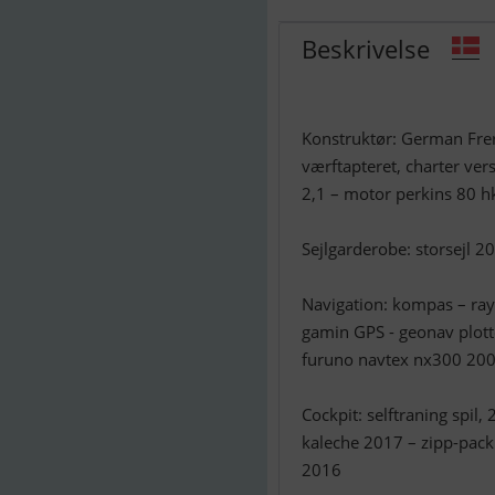
Beskrivelse
Konstruktør: German Frers
værftapteret, charter ver
2,1 – motor perkins 80 h
Sejlgarderobe: storsejl 2
Navigation: kompas – ray
gamin GPS - geonav plott
furuno navtex nx300 200
Cockpit: selftraning spil
kaleche 2017 – zipp-pack
2016