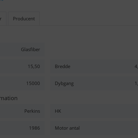
r
Producent
Glasfiber
15,50
Bredde
4
15000
Dybgang
1
rmation
Perkins
HK
1986
Motor antal