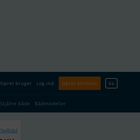
Opret bruger
Log ind
Opret annonce
da
Stjålne både
Bådmodeller
Sejlbåd