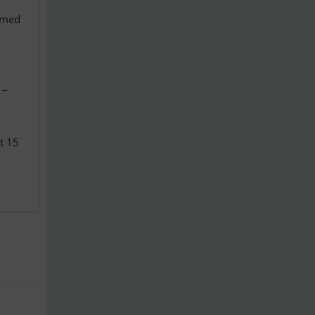
t med
 –
t 15