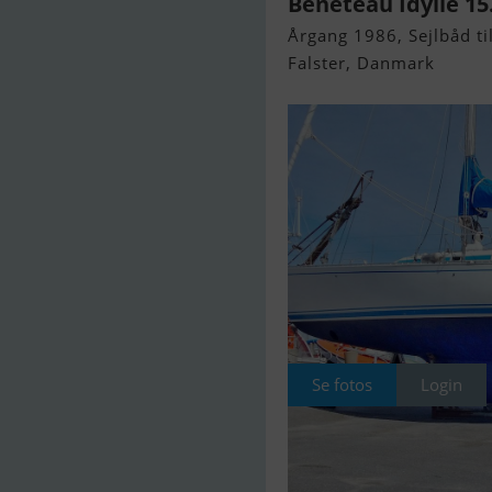
Beneteau Idylle 15
Årgang 1986, Sejlbåd til
Falster, Danmark
Se fotos
Login