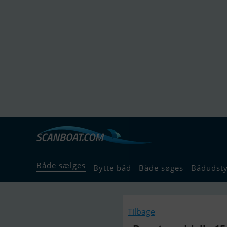
Både sælges
Bytte båd
Både søges
Bådudst
Tilbage