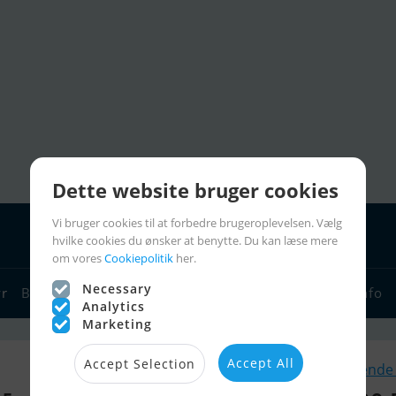
Dette website bruger cookies
Vi bruger cookies til at forbedre brugeroplevelsen. Vælg
hvilke cookies du ønsker at benytte. Du kan læse mere
om vores
Cookiepolitik
her.
Necessary
yr
Bådforhandlere
Sejlerlinks
Bådcharter
Sejlerinfo
Analytics
Marketing
Accept All
Accept Selection
Lignende 