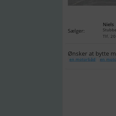
Beneteau Idyl
Niels
Stubb
Sælger:
Tlf. 2
Ønsker at bytte 
en motorbåd
en moto