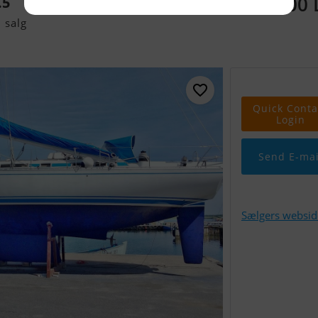
590.000
.5
 salg
Quick Conta
Login
Send E-mai
Sælgers websid