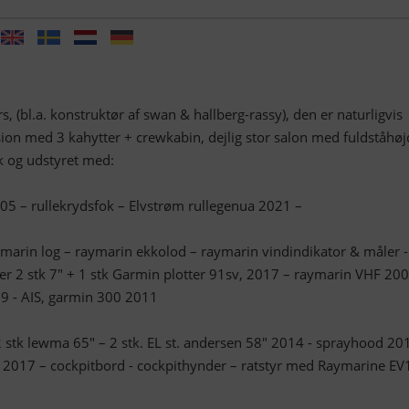
, (bl.a. konstruktør af swan & hallberg-rassy), den er naturligvis
sion med 3 kahytter + crewkabin, dejlig stor salon med fuldståhø
k og udstyret med:
005 – rullekrydsfok – Elvstrøm rullegenua 2021 –
marin log – raymarin ekkolod – raymarin vindindikator & måler -
er 2 stk 7″ + 1 stk Garmin plotter 91sv, 2017 – raymarin VHF 200
9 - AIS, garmin 300 2011
, 2 stk lewma 65″ – 2 stk. EL st. andersen 58″ 2014 - sprayhood 20
 2017 – cockpitbord - cockpithynder – ratstyr med Raymarine E