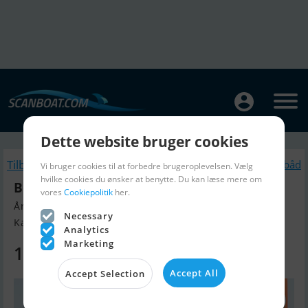
Dette website bruger cookies
Tilbage
Lignende Sejlbåd
Vi bruger cookies til at forbedre brugeroplevelsen. Vælg
hvilke cookies du ønsker at benytte. Du kan læse mere om
Beneteau Oceanis 34.1
vores
Cookiepolitik
her.
Årgang 2025, Sejlbåd til salg
Necessary
Kan fremvises i Danmark, Danmar...
Analytics
Marketing
1.400.000 DKK
Accept All
Accept Selection