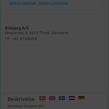
Sælgers webside
Sælgers annoncer
Beneteau
Oceanis 34.1
Risbjerg A/S
Eksportvej 8, 8653 Them, Danmark
Tlf. +45 87206008
Beskrivelse
Beneteau Oceanis 34.1