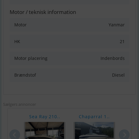
Motor / teknisk information
Motor
Yanmar
HK
21
Motor placering
Indenbords
Brændstof
Diesel
Sælgers annoncer
Sea Ray 210..
Chaparral 1..
Tend