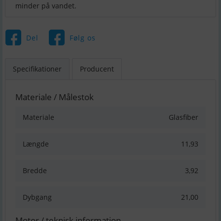
minder på vandet.
Del
Følg os
Specifikationer
Producent
Materiale / Målestok
Materiale
Glasfiber
Længde
11,93
Bredde
3,92
Dybgang
21,00
Motor / teknisk information