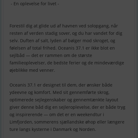
- En oplevelse for livet -
Forestil dig at glide ud af havnen ved solopgang, når
resten af verden stadig sover, og du har vandet for dig
selv. Duften af salt, lyden af bølger mod skroget, og
følelsen af total frihed. Oceanis 37.1 er ikke blot en
sejlbåd — det er rammen om de største
familieoplevelser, de bedste ferier og de mindeværdige
øjeblikke med venner.
Oceanis 37.1 er designet til dem, der ønsker både
ydeevne og komfort. Med sit gennemførte skrog,
optimerede sejlegenskaber og gennemtænkte layout
giver denne båd dig en sejleroplevelse, der er både tryg
og inspirerende — om det er en weekendtur i
Limfjorden, sommerens sjællandske øhop eller længere
ture langs kysterne i Danmark og Norden.