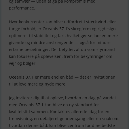
og samvær — uden at gå på kompromis med
performance.
Hvor konkurrenter kan blive udfordret i stærk vind eller
tunge forhold, er Oceanis 37.1’s skrogform og rigdesign
optimeret til stabilitet og fart, hvilket gør sejladsen mere
givende og mindre anstrengende — også for mindre
erfarne besætninger. Det betyder, at du som styrmand
kan fokusere på oplevelsen, frem for bekymringer om
vejr og bølger.
Oceanis 37.1 er mere end en båd — det er invitationen
til at leve mere og nyde mere.
Jeg inviterer dig til at opleve, hvordan en dag på vandet
med Oceanis 37.1 kan blive en ny standard for
kvalitetstid sammen. Kontakt os allerede idag for en
fremvisning, en detaljeret gennemgang eller en snak om,
hvordan denne båd, kan blive centrum for dine bedste