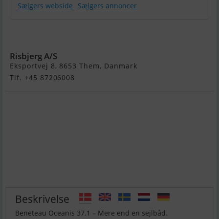
Sælgers webside
Sælgers annoncer
Beneteau
Oceanis 37.1
Risbjerg A/S
Eksportvej 8, 8653 Them, Danmark
Tlf. +45 87206008
Beskrivelse
Beneteau Oceanis 37.1 – Mere end en sejlbåd.