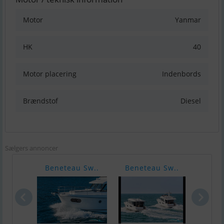
Motor
Yanmar
HK
40
Motor placering
Indenbords
Brændstof
Diesel
Sælgers annoncer
Beneteau Sw..
Beneteau Sw..
Bene