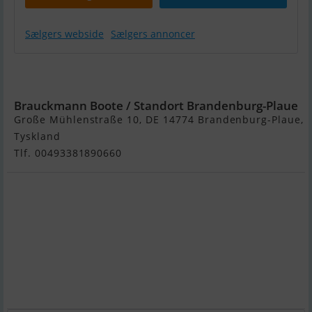
Sælgers webside
Sælgers annoncer
Blohm & Voss
Conger C Jolle
Brauckmann Boote / Standort Brandenburg-Plaue
Große Mühlenstraße 10, DE 14774 Brandenburg-Plaue,
Tyskland
Tlf. 00493381890660