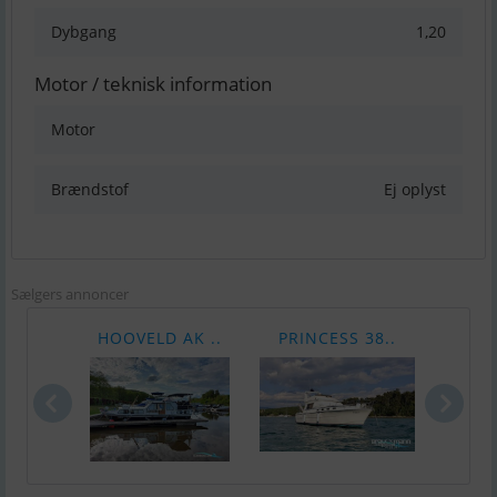
Dybgang
1,20
Motor / teknisk information
Motor
Brændstof
Ej oplyst
Sælgers annoncer
HOOVELD AK ..
PRINCESS 38..
Sea