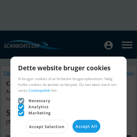
Dette website bruger cookies
Tilbage
Lignende Sejlbåd
Vi bruger cookies til at forbedre brugeroplevelsen. Vælg
Catamarã Oceanic 30
hvilke cookies du ønsker at benytte. Du kan læse mere om
vores
Cookiepolitik
her.
Årgang 1990, Sejlbåd til salg
Faro, Portugal
Necessary
Analytics
589.740 DKK
Marketing
(79.000 EUR)
Accept All
Accept Selection