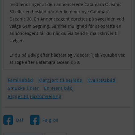
med ændringer af den annoncerede Catamarã Oceanic
30 eller en besked når der kommer nye Catamarã
Oceanic 30. En Annonceagent oprettes på søgesiden ved
vælge Gem Søgning. Samme mulighed for at oprette en
annonceagent får du når du via Send E-mail skriver til
sælger.
Er du på udkig efter bådtest og videoer: Tjek Youtube ved
at søge efter Catamarã Oceanic 30.
Familiebåd
Klargjort til sejlads
Kvalitetsbåd
Smukke linier
Én ejers båd
Rigget til jordomsejling
Del
Følg os