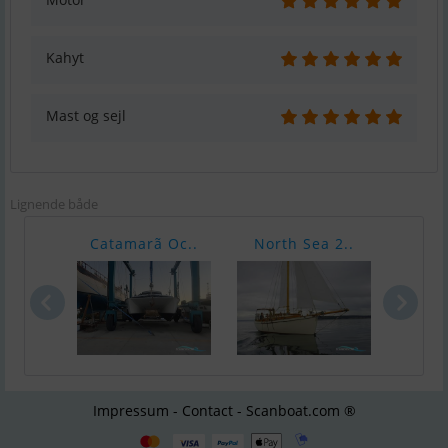
Kahyt
Mast og sejl
Lignende både
Catamarã Oc..
North Sea 2..
Stav
Impressum - Contact - Scanboat.com ®