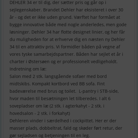
DEHLER 34 er til dig, der sætter pris og går op i
sejlegenskaber. Brandet Dehler har eksisteret i over 30
år - og det er ikke uden grund. Værftet har formået at
bygge innovative både med nogle anderledes, men gode
løsninger. Dehler 34 har flotte designet linier, og her får
du muligheden for at erhverve dig en næsten ny Dehler
34 til en attraktiv pris. Vi formidler båden på vegne af
vores tyske samarbejdspartner. Båden har sejlet et år i
charter i Østersøen og er professionelt vedligeholdt.
Indretning om læ:
Salon med 2 stk. langsgående sofaer med bord
midtskibs. Kompakt kortbord ved BB sofa. Fint
badeværelse med brus og toilet. L-pantry i STB-side,
hvor maden til besætningen let tilberedes. I alt 6
sovepladser om læ (2 stk. i agterkahyt - 2 stk. i
hovedsalon - 2 stk. i forkahyt)
Dehleren vinder i særdelhed i cockpittet. Her er der
masser plads, dobbeltrat, fald og skøder ført retur, der
gør sejladsen og betjeningen til en leg.