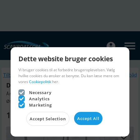
Dette website bruger cookies
Vi bruger cookies til at forbedre brugeroplevelsen. Vælg
Tilbage
Lignende Sejlbåd
hvilke cookies du ønsker at benytte. Du kan læse mere om
vores
Cookiepolitik
her.
Dehler 34
Necessary
Årgang 2022, Sejlbåd til salg
Analytics
Østersøen, Tyskland
Marketing
1.570.000 DKK
Accept All
Accept Selection