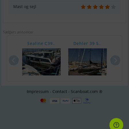
Mast og sejl
Sælgers annoncer
Sealine C39..
Dehler 39 S..
Dehl
Impressum - Contact - Scanboat.com ®