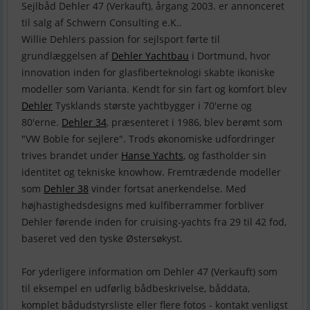
Sejlbåd Dehler 47 (Verkauft), årgang 2003. er annonceret
til salg af Schwern Consulting e.K..
Willie Dehlers passion for sejlsport førte til
grundlæggelsen af
Dehler Yachtbau
i Dortmund, hvor
innovation inden for glasfiberteknologi skabte ikoniske
modeller som Varianta. Kendt for sin fart og komfort blev
Dehler
Tysklands største yachtbygger i 70'erne og
80'erne.
Dehler 34
, præsenteret i 1986, blev berømt som
"VW Boble for sejlere". Trods økonomiske udfordringer
trives brandet under
Hanse Yachts
, og fastholder sin
identitet og tekniske knowhow. Fremtrædende modeller
som
Dehler 38
vinder fortsat anerkendelse. Med
højhastighedsdesigns med kulfiberrammer forbliver
Dehler førende inden for cruising-yachts fra 29 til 42 fod,
baseret ved den tyske Østersøkyst.
For yderligere information om Dehler 47 (Verkauft) som
til eksempel en udførlig bådbeskrivelse, båddata,
komplet bådudstyrsliste eller flere fotos - kontakt venligst