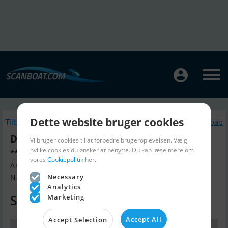
Dette website bruger cookies
Tilbage
Lignende Sejlbåd
Dehler 47 (Verkauft)
Vi bruger cookies til at forbedre brugeroplevelsen. Vælg
hvilke cookies du ønsker at benytte. Du kan læse mere om
*** ny Pris ***
vores
Cookiepolitik
her.
Årgang 2003, Sejlbåd til salg
Necessary
Nord-Italien, Italien
Analytics
Spørg efter pris
Marketing
Accept All
Accept Selection