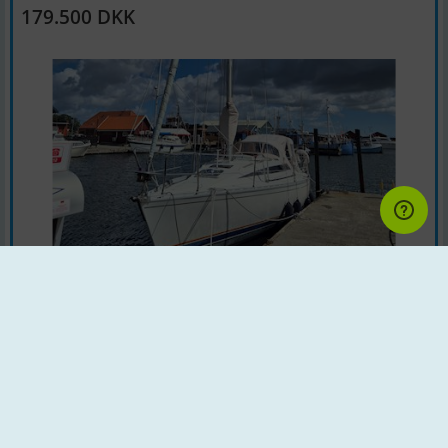
179.500 DKK
Sejlbåd | Årgang : 1987 | Land : Danmark
Motor : Volvo Penta D1-20