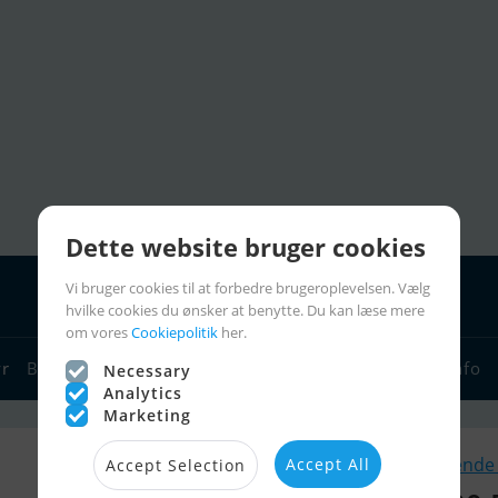
Dette website bruger cookies
Vi bruger cookies til at forbedre brugeroplevelsen. Vælg
hvilke cookies du ønsker at benytte. Du kan læse mere
om vores
Cookiepolitik
her.
yr
Bådforhandlere
Sejlerlinks
Bådcharter
Sejlerinfo
Necessary
Analytics
Marketing
Lignende 
Accept All
Accept Selection