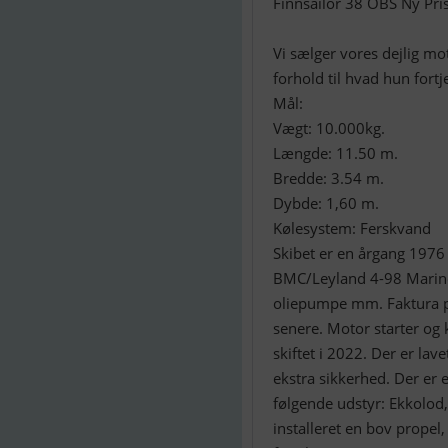
Finnsailor 38 OBS Ny Pri
Vi sælger vores dejlig mot
forhold til hvad hun fortj
Mål:
Vægt: 10.000kg.
Længde: 11.50 m.
Bredde: 3.54 m.
Dybde: 1,60 m.
Kølesystem: Ferskvand
Skibet er en årgang 1976 
BMC/Leyland 4-98 Marine,
oliepumpe mm. Faktura p
senere. Motor starter og 
skiftet i 2022. Der er lav
ekstra sikkerhed. Der er 
følgende udstyr: Ekkolod,
installeret en bov propel,