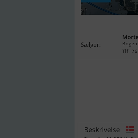
Finnsailer 38
Morte
Bogens
Sælger:
Tlf. 2
Beskrivelse