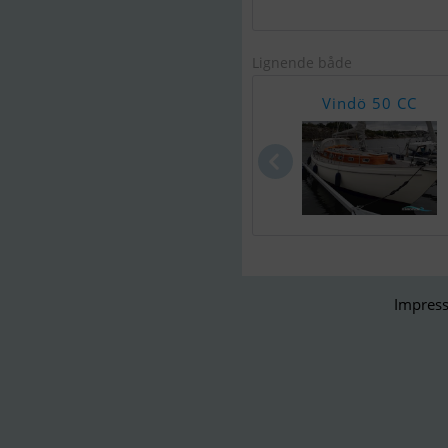
Lignende både
Vindö 50 CC
Impress