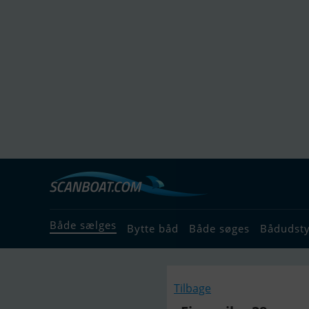
Både sælges
Bytte båd
Både søges
Bådudst
Tilbage