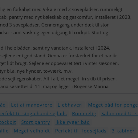
lig en forkahyt med V-køje med 2 sovepladser, rummeligt
skab, pantry med nyt køleskab og gaskomfur, installeret i 2023,
 med 3 sovepladser. Gennemgang under dæk til stor
dser samt vask og egen udgang til cockpit. Stort og
d i hele båden, samt ny vandtank, installeret i 2024.
 sejlene er i god stand. Genoa er forstærket for et par år
get lidt brugt. Sejlene er opbevaret tørt i vinter sæsonen.
yr bl.a. nye hynder, tovværk, m.v.
e sejl-egenskaber. Alt i alt, et meget fin skib til prisen.
Maria søsættes d. 11. maj og ligger i Bogense Marina.
båd
Let at manøvrere
Liebhaveri
Meget båd for peng
erfekt til singlehand sejlads
Rummelig
Salon med U- s
cockpit
Stort pantry
Ikke ryger båd
ilie
Meget velholdt
Perfekt til flodsejlads
3 kabiner