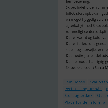
fjernbetjening.
Skibet indeholder rumme
toilet, stort opbevarings
en meget hyggelig salon
agterkahyt med 3 sovepla
rummeligt centercockpit.
Der er varmt og koldt van
Der er furlex rulle genoa,
siden, og storsejlet er me
Det medfølger en del udst
Denne model har rigtig god
Skibet skal ses :-) Santa 
Familiebåd
Kvalitets
Perfekt langtursbåd
P
Stort agterdæk
Stort 
Plads for den store fam