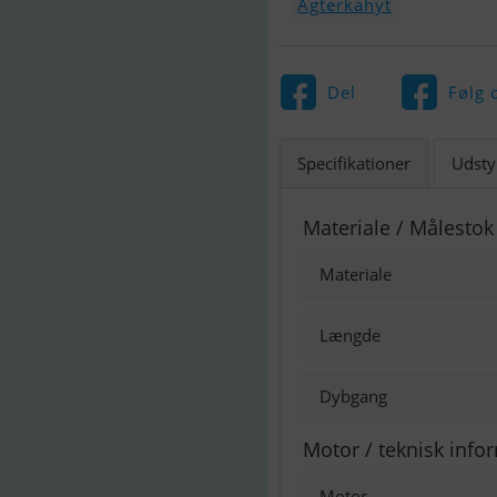
Agterkahyt
Del
Følg 
Specifikationer
Udsty
Materiale / Målestok
Materiale
Længde
Dybgang
Motor / teknisk info
Motor