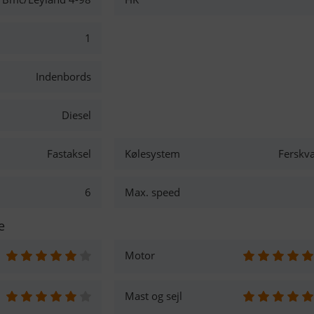
1
Indenbords
Diesel
Fastaksel
Kølesystem
Ferskv
6
Max. speed
e
Motor
Mast og sejl