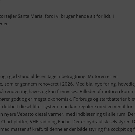
s
orsejler Santa Maria, fordi vi bruger hende alt for lidt, i
ener.
og i god stand alderen taget i betragtning. Motoren er en
 som er gennem renoveret i 2026. Med bla. nye foring, hovedle
å renovering haves og kan fremvises. Billeder af motoren komm
kører godt og er meget økonomisk. Forbrugs og startbatterier blev
et dobbelt diesel filter system man kan regulere med en ventil for
en nyere Vebasto diesel varmer, med indblæsning til alle rum. Der
 Chart plotter, VHF radio og Radar. Der er hydraulisk selvstyrer. D
 med masser af kraft, til denne er der både styring fra cockpit og f