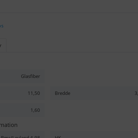
os
r
Glasfiber
11,50
Bredde
3
1,60
rmation
Bmc/Leyland 4-98
HK