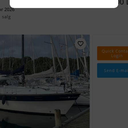
328.000
r 2026
 salg
Quick Conta
Login
Send E-mai