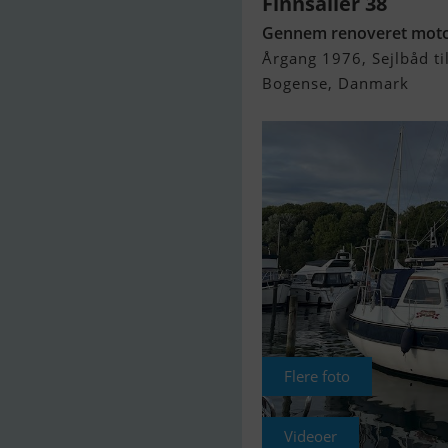
Finnsailer 38
Gennem renoveret moto
Årgang 1976, Sejlbåd til
Bogense, Danmark
Flere foto
Videoer