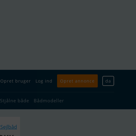
Opret bruger
Log ind
Opret annonce
da
Stjålne både
Bådmodeller
Sejlbåd