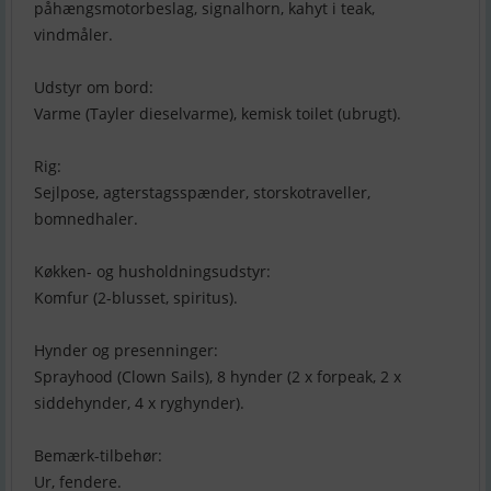
påhængsmotorbeslag, signalhorn, kahyt i teak,
vindmåler.
Udstyr om bord:
Varme (Tayler dieselvarme), kemisk toilet (ubrugt).
Rig:
Sejlpose, agterstagsspænder, storskotraveller,
bomnedhaler.
Køkken- og husholdningsudstyr:
Komfur (2-blusset, spiritus).
Hynder og presenninger:
Sprayhood (Clown Sails), 8 hynder (2 x forpeak, 2 x
siddehynder, 4 x ryghynder).
Bemærk-tilbehør:
Ur, fendere.