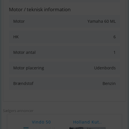
Motor / teknisk information
Motor
Yamaha 60 ML
HK
6
Motor antal
1
Motor placering
Udenbords
Brændstof
Benzin
Sælgers annoncer
Vindö 50
Holland Kut..
Rodm