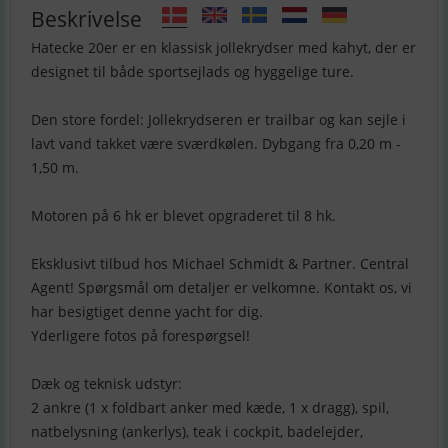
Beskrivelse
Hatecke 20er er en klassisk jollekrydser med kahyt, der er
designet til både sportsejlads og hyggelige ture.
Den store fordel: Jollekrydseren er trailbar og kan sejle i
lavt vand takket være sværdkølen. Dybgang fra 0,20 m -
1,50 m.
Motoren på 6 hk er blevet opgraderet til 8 hk.
Eksklusivt tilbud hos Michael Schmidt & Partner. Central
Agent! Spørgsmål om detaljer er velkomne. Kontakt os, vi
har besigtiget denne yacht for dig.
Yderligere fotos på forespørgsel!
Dæk og teknisk udstyr:
2 ankre (1 x foldbart anker med kæde, 1 x dragg), spil,
natbelysning (ankerlys), teak i cockpit, badelejder,