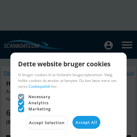
Dette website bruger cookies
Tilbage
Lignende Sejlbåd
Vi bruger cookies til at forbedre brugeroplevelsen. Vælg
hvilke cookies du ønsker at benytte. Du kan læse mere om
Hatecke 20ziger Jollenkreuzer
vores
Cookiepolitik
her.
Årgang 1960, Sejlbåd til salg
Necessary
Norddeutschland, Tyskland
Analytics
Marketing
66.440 DKK
(8.900 EUR)
Accept All
Accept Selection