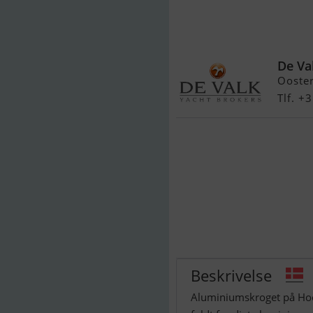
Hoek Design P
De Va
Ooster
Tlf. +
Beskrivelse
Aluminiumskroget på Hoek