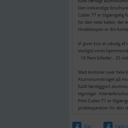
fuldt færdigt aluminiumss
Den indvendige brochure v
Cutter 77 er tilgængelig
for den rette køber, der 
Hindeloopen er din konta
Vi giver kun et udvalg af
venligst vores hjemmeside
- 10 flere billeder - 25 
Med kontorer over hele Eu
Aluminiumskroget på Hoek
fuldt færdiggjort alumini
tegninger. Interiørbrochu
Pilot Cutter 77 er tilgæng
prisbesparelser for den r
Del
Følg 