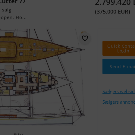
2.799.420
Cutter 77
 salg
(375.000 EUR)
oopen, Ho...
Quick Conta
Login
Send E-mai
Sælgers websid
Sælgers annonc