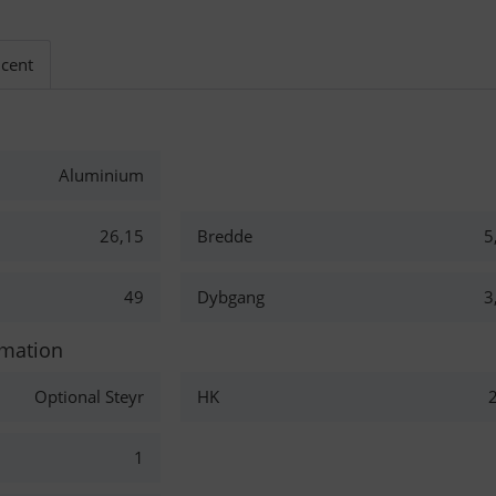
cent
Aluminium
26,15
Bredde
5
49
Dybgang
3
rmation
Optional Steyr
HK
1