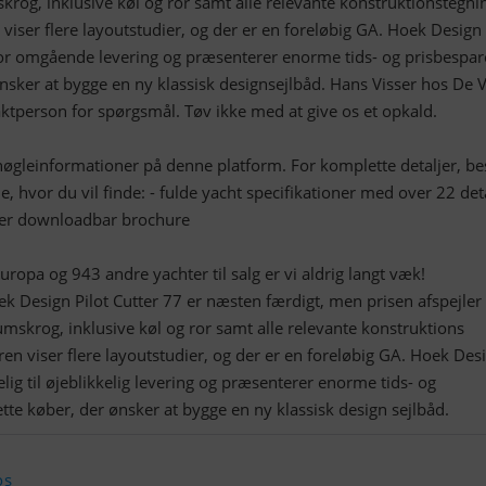
krog, inklusive køl og ror samt alle relevante konstruktionstegni
iser flere layoutstudier, og der er en foreløbig GA. Hoek Design 
 for omgående levering og præsenterer enorme tids- og prisbespar
ønsker at bygge en ny klassisk designsejlbåd. Hans Visser hos De 
ktperson for spørgsmål. Tøv ikke med at give os et opkald.
 nøgleinformationer på denne platform. For komplette detaljer, b
, hvor du vil finde: - fulde yacht specifikationer med over 22 det
sider downloadbar brochure
ropa og 943 andre yachter til salg er vi aldrig langt væk!
 Design Pilot Cutter 77 er næsten færdigt, men prisen afspejler 
umskrog, inklusive køl og ror samt alle relevante konstruktions
ren viser flere layoutstudier, og der er en foreløbig GA. Hoek Des
elig til øjeblikkelig levering og præsenterer enorme tids- og
ette køber, der ønsker at bygge en ny klassisk design sejlbåd.
os