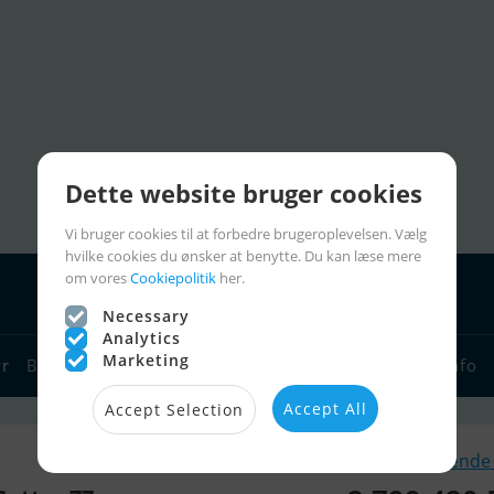
Dette website bruger cookies
Vi bruger cookies til at forbedre brugeroplevelsen. Vælg
hvilke cookies du ønsker at benytte. Du kan læse mere
om vores
Cookiepolitik
her.
Necessary
Analytics
Marketing
yr
Bådforhandlere
Sejlerlinks
Bådcharter
Sejlerinfo
Accept All
Accept Selection
Lignende 