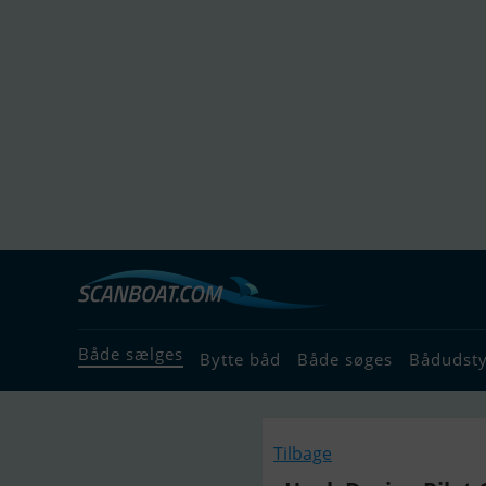
Både sælges
Bytte båd
Både søges
Bådudst
Tilbage