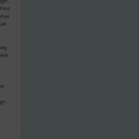
nger.
Pilot
elser
Valk
esøg
aljer
et
ign