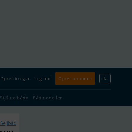
Opret bruger
Log ind
Opret annonce
da
Stjålne både
Bådmodeller
Sejlbåd