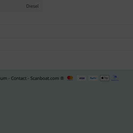
Diesel
Classic Dut..
Floating Do..
Comfortina ..
um - Contact - Scanboat.com ®