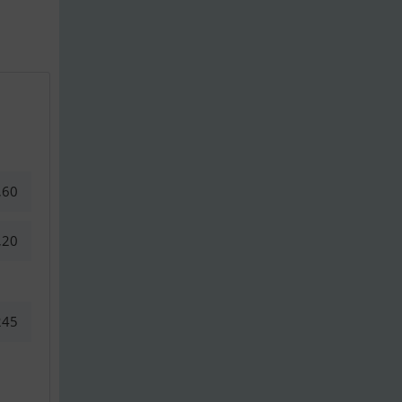
,60
,20
245