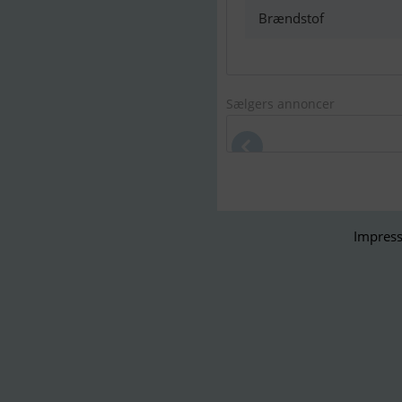
Brændstof
Sælgers annoncer
Gulet 28 m
Impress