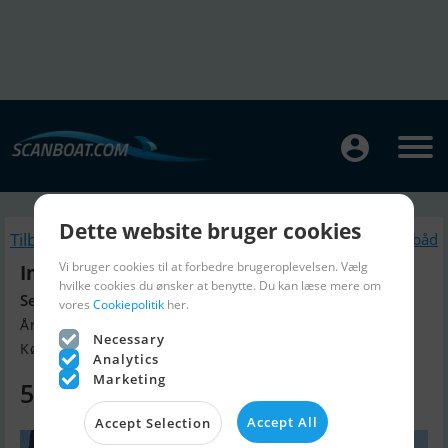
Dette website bruger cookies
Tilbage
Lignende Sejlbåd
Vi bruger cookies til at forbedre brugeroplevelsen. Vælg
Impala 28
hvilke cookies du ønsker at benytte. Du kan læse mere om
Sejlklar i maj
vores
Cookiepolitik
her.
Årgang 1973, Sejlbåd til salg
Necessary
København, Danmark
Analytics
Marketing
58.000 DKK
Accept All
Accept Selection