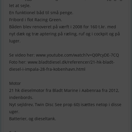
let at sejle.
En funktionel båd til små penge.
Fribord i flot Racing Green.
Båden blev renoveret på værft i 2008 for 160 t.kr. med
nyt dæk og træ aptering på ræling, ruf og i cockpit og på
luger.
Se video her: www.youtube.com/watch?v=Q0PcyDE-7CQ
Foto her: www.bladtdiesel.dk/referencer/21-hk-bladt-
diesel-i-impala-28-fra-kobenhavn.html
Motor
21 hk dieselmotor fra Bladt Marine i Aabenraa fra 2012,
indenbords.
Nyt sejldrev, Twin Disc See prop 60) isættes netop i disse
uger.
Batterier, og dieseltank.