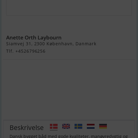
Impala 28
Anette Orth Laybourn
Siamvej 31, 2300 København, Danmark
Tlf. +4526796256
Beskrivelse
Dansk bygget båd med gode kvaliteter, manøvredygtig og