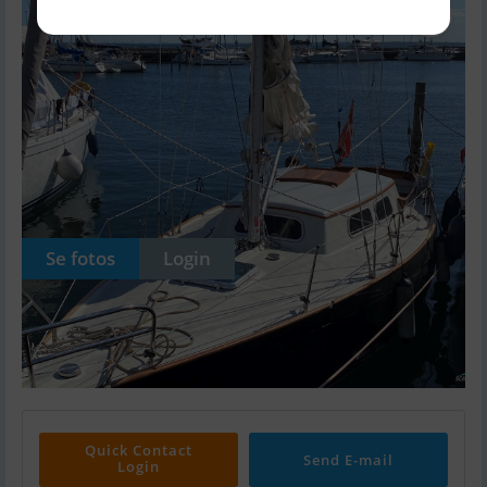
Se fotos
Login
Quick Contact
Send E-mail
Login