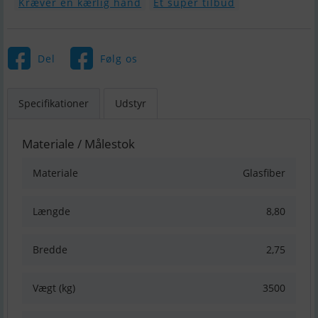
Kræver en kærlig hånd
Et super tilbud
Del
Følg os
Specifikationer
Udstyr
Materiale / Målestok
Materiale
Glasfiber
Længde
8,80
Bredde
2,75
Vægt (kg)
3500