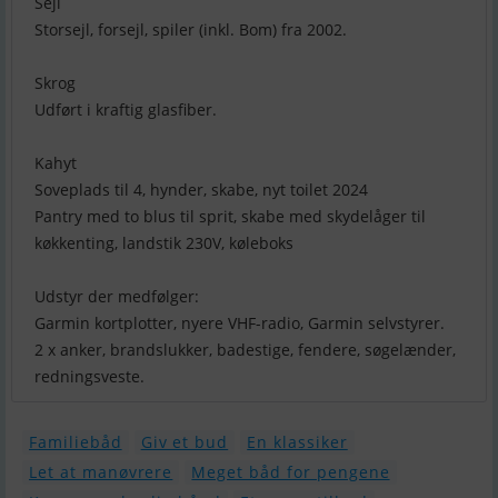
Sejl
Storsejl, forsejl, spiler (inkl. Bom) fra 2002.
Skrog
Udført i kraftig glasfiber.
Kahyt
Soveplads til 4, hynder, skabe, nyt toilet 2024
Pantry med to blus til sprit, skabe med skydelåger til
køkkenting, landstik 230V, køleboks
Udstyr der medfølger:
Garmin kortplotter, nyere VHF-radio, Garmin selvstyrer.
2 x anker, brandslukker, badestige, fendere, søgelænder,
Familiebåd
Giv et bud
En klassiker
Let at manøvrere
Meget båd for pengene