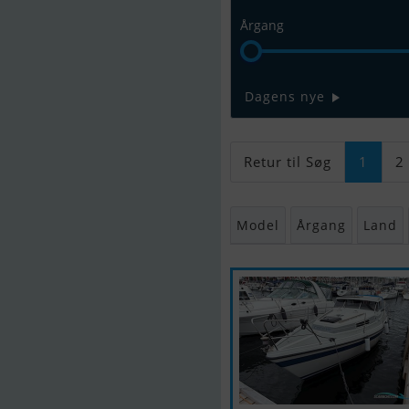
Årgang
Dagens nye
Retur til Søg
1
2
Model
Årgang
Land