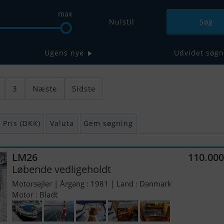
max
Nulstil
Ugens nye
Udvidet søgn
3
Næste
Sidste
Pris (DKK)
Valuta
Gem søgning
LM26
110.00
Løbende vedligeholdt
Motorsejler | Årgang : 1981 | Land : Danmark
Motor : Bladt