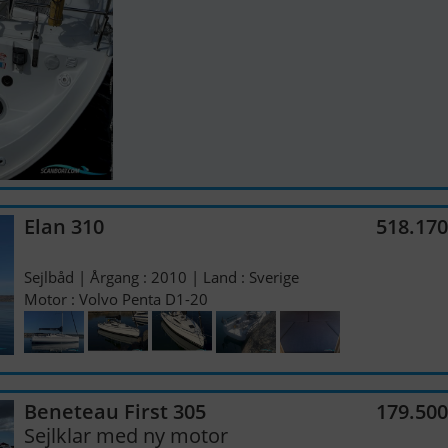
Elan 310
518.17
Sejlbåd | Årgang : 2010 | Land : Sverige
Motor : Volvo Penta D1-20
Beneteau First 305
179.50
Sejlklar med ny motor