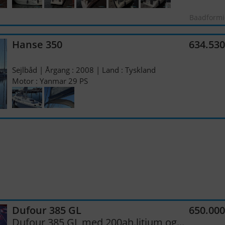
Baadformi
Hanse 350
634.53
Sejlbåd | Årgang : 2008 | Land : Tyskland
Motor : Yanmar 29 PS
Dufour 385 GL
650.00
Dufour 385 GL med 200ah.litium og...