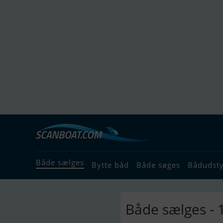
Både sælges
Bytte båd
Både søges
Bådudst
Både sælges - 