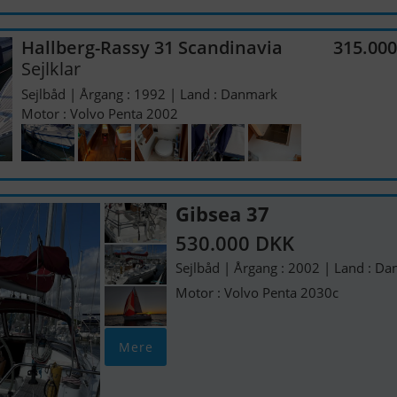
Hallberg-Rassy 31 Scandinavia
315.00
Sejlklar
Sejlbåd | Årgang : 1992 | Land : Danmark
Motor : Volvo Penta 2002
Gibsea 37
530.000 DKK
Sejlbåd | Årgang : 2002 | Land : D
Motor : Volvo Penta 2030c
Mere