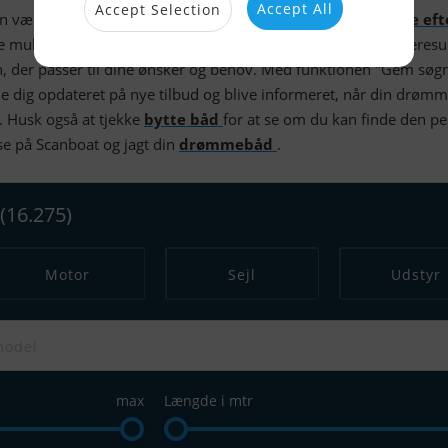
Accept All
Accept Selection
an være en udfordring, men hos Scanboat er det nemt at
søge ef
ge muligheden for at søge en båd kan du indsnævre dine søgeresul
, der passer til dine ønsker og behov. Med funktionen "Gem søg
 dig opdateret på nye tilbud og blive informeret, når din drøm
. Husk også at tjekke
bytte båd
for at se om du kan finde den pe
lse på Scanboat og jagt din
drømmebåd
.
(16.275)
Motor
Sejl
Udstyr
max
Længde i mtr