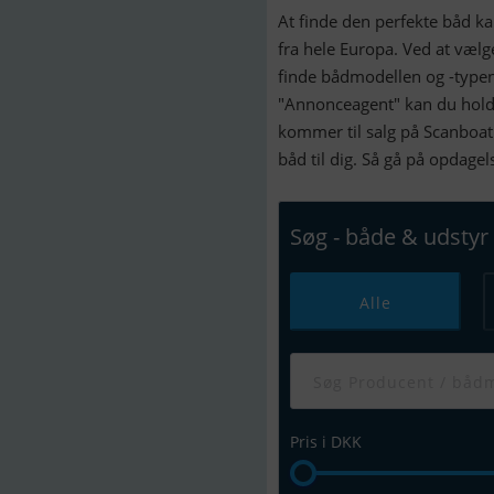
At finde den perfekte båd k
fra hele Europa. Ved at væl
finde bådmodellen og -typen
"Annonceagent" kan du holde
kommer til salg på Scanboat
båd til dig. Så gå på opdage
Søg - både & udstyr
Alle
Pris i DKK