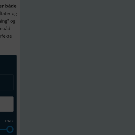
ter både
tater og
ning" og
mebåd
rfekte
max