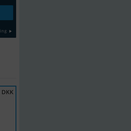
ing
0 DKK