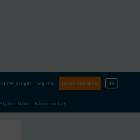
Opret bruger
Log ind
Opret annonce
da
Stjålne både
Bådmodeller