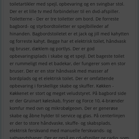
toiletartikler med spejl, opbevaring og en svingbar stol.
Der er et lille tv med forbindelser til en dvd-afspiller.
Toiletterne - Der er tre toiletter om bord. De forreste
bagbord- og styrbordtoiletter er spejlbilleder af
hinanden. Bagbordstoiletet er et jack og jill med kahytten
og forreste kahyt. Begge har et elektrisk toilet, håndvask
og bruser, dæklem og portlys. Der er god
opbevaringsplads i skabe og et spejl. Det bageste toilet
er rummeligt med et badekar, der fungerer som en stor
bruser. Der er en stor håndvask med masser af
bordplads og et elektrisk toilet. Der er omfattende
opbevaring i forskellige skabe og skuffer. Køkken -
Køkkenet er stort og meget veludstyret. På bagbord side
er der Gruinart køleskab, fryser og Force 10, 4-brænder
komfur med ovn og mikrobølgeovn. Der er generøse
skabe og åbne hylder til service og glas. På centerlinjen
er der to store håndvaske, skuffe- og skabsplads,
elektrisk ferskvand med manuelle ferskvands- og
saltvandshaner. Der er også en cd-afspiller og radio, som