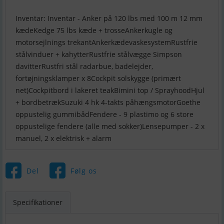
Inventar: Inventar - Anker på 120 lbs med 100 m 12 mm
kædeKedge 75 lbs kæde + trosseAnkerkugle og
motorsejlnings trekantAnkerkædevaskesystemRustfrie
stålvinduer + kahytterRustfrie stålvægge Simpson
davitterRustfri stål radarbue, badelejder,
fortøjningsklamper x 8Cockpit solskygge (primært
net)Cockpitbord i lakeret teakBimini top / SprayhoodHjul
+ bordbetrækSuzuki 4 hk 4-takts påhængsmotorGoethe
oppustelig gummibådFendere - 9 plastimo og 6 store
oppustelige fendere (alle med sokker)Lensepumper - 2 x
manuel, 2 x elektrisk + alarm
Del
Følg os
Specifikationer