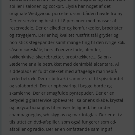
spiller i salonen og cockpit. Elysia har noget af det
originale Wedgwood-porcelæn, som båden havde fra ny.
Der er service og bestik til 8 personer med masser af
reservedele. Der er elkedler og komfurkedler, brødrister
og strygejern. Der er høj kvalitet rustfrit stål gryder og
non-stick stegepander samt mange ting til den ivrige kok,
såsom røreskåle, hors d'oeuvre fade, blender,
køkkenknive, skærebrætter, proptrækkere... Salon -
Sæderne er alle betrukket med denimblå alcantara. Al
siddeplads er fuldt dækket med aftagelige marineblå
læderbetræk. Der er betræk i samme stof til spisebordet
og sofabordet. Der er opbevaring i begge borde og
skamlerne. Der er smagfulde pyntepuder. Der er en
betydelig glasservice opbevaret i salonens skabe, krystal-
og polycarbonatglas til enhver lejlighed, herunder
champagneglas, whiskyglas og martini-glas. Der er et tv,
tilsluttet en dvd-afspiller, som også fungerer som cd-
afspiller og radio. Der er en omfattende samling af