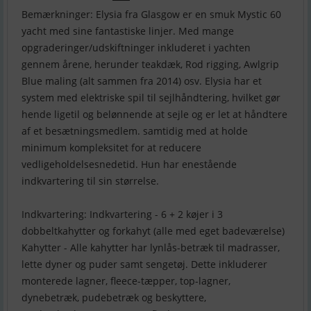
Bemærkninger: Elysia fra Glasgow er en smuk Mystic 60
yacht med sine fantastiske linjer. Med mange
opgraderinger/udskiftninger inkluderet i yachten
gennem årene, herunder teakdæk, Rod rigging, Awlgrip
Blue maling (alt sammen fra 2014) osv. Elysia har et
system med elektriske spil til sejlhåndtering, hvilket gør
hende ligetil og belønnende at sejle og er let at håndtere
af et besætningsmedlem. samtidig med at holde
minimum kompleksitet for at reducere
vedligeholdelsesnedetid. Hun har enestående
indkvartering til sin størrelse.
Indkvartering: Indkvartering - 6 + 2 køjer i 3
dobbeltkahytter og forkahyt (alle med eget badeværelse)
Kahytter - Alle kahytter har lynlås-betræk til madrasser,
lette dyner og puder samt sengetøj. Dette inkluderer
monterede lagner, fleece-tæpper, top-lagner,
dynebetræk, pudebetræk og beskyttere,