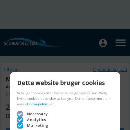
Tilbage
Lignende Sejlbåd
Mystic 60
Dette website bruger cookies
Årgang 1990, Sejlbåd til salg
Vi bruger cookies til at forbedre brugeroplevelsen. Vælg
Corfu, Grækenland
hvilke cookies du ønsker at benytte. Du kan læse mere om
vores
Cookiepolitik
her.
2.385.810 DKK
Necessary
(275.000 GBP)
Analytics
Marketing