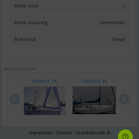
Motor antal
1
Motor placering
Indenbords
Brændstof
Diesel
Sælgers annoncer
Bavaria 36
Catalina 36
Bayl
Impressum - Contact - Scanboat.com ®