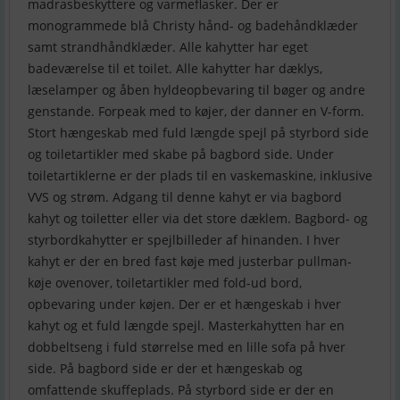
madrasbeskyttere og varmeflasker. Der er
monogrammede blå Christy hånd- og badehåndklæder
samt strandhåndklæder. Alle kahytter har eget
badeværelse til et toilet. Alle kahytter har dæklys,
læselamper og åben hyldeopbevaring til bøger og andre
genstande. Forpeak med to køjer, der danner en V-form.
Stort hængeskab med fuld længde spejl på styrbord side
og toiletartikler med skabe på bagbord side. Under
toiletartiklerne er der plads til en vaskemaskine, inklusive
VVS og strøm. Adgang til denne kahyt er via bagbord
kahyt og toiletter eller via det store dæklem. Bagbord- og
styrbordkahytter er spejlbilleder af hinanden. I hver
kahyt er der en bred fast køje med justerbar pullman-
køje ovenover, toiletartikler med fold-ud bord,
opbevaring under køjen. Der er et hængeskab i hver
kahyt og et fuld længde spejl. Masterkahytten har en
dobbeltseng i fuld størrelse med en lille sofa på hver
side. På bagbord side er der et hængeskab og
omfattende skuffeplads. På styrbord side er der en