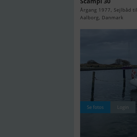
Scampi 30
Årgang 1977, Sejlbåd til
Aalborg, Danmark
Se fotos
Login