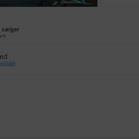
t sælger
rk
med
sejlbåd