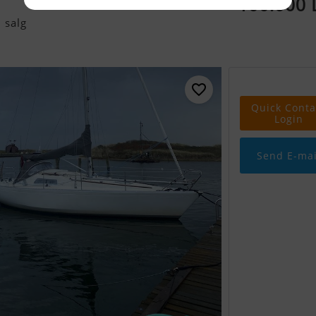
100.000
 salg
Quick Conta
Login
Send E-mai