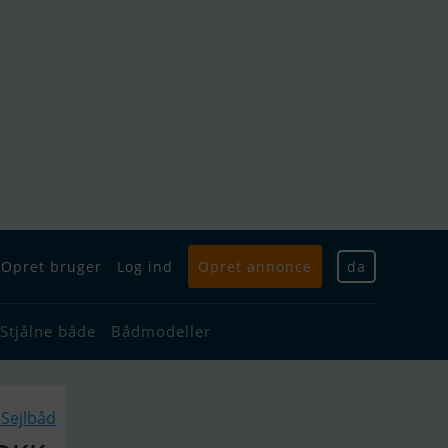
Opret bruger
Log ind
Opret annonce
da
Stjålne både
Bådmodeller
Sejlbåd