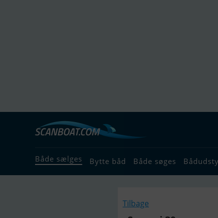
Både sælges
Bytte båd
Både søges
Bådudst
Tilbage