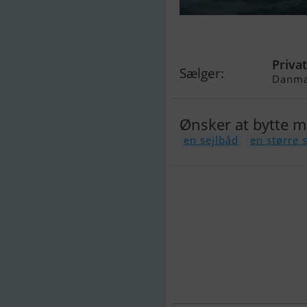
Scampi 30
Priva
Sælger:
Danma
Ønsker at bytte 
en sejlbåd
en større 