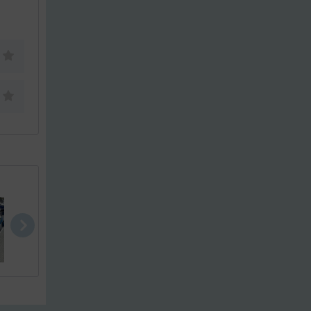
Scampi 30
Scampi 30
Comar Comet