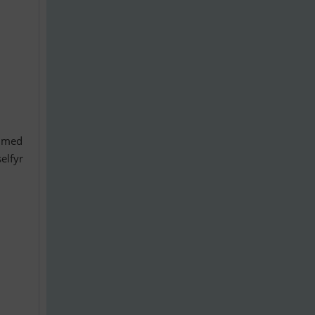
n med
elfyr