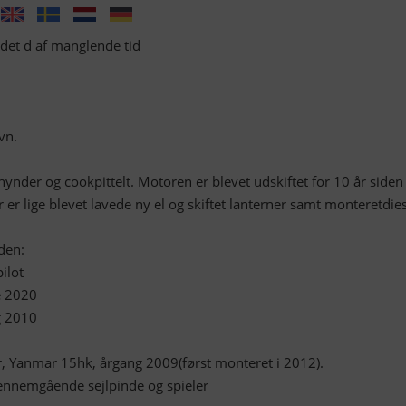
det d af manglende tid
vn.
hynder og cookpittelt. Motoren er blevet udskiftet for 10 år side
r lige blevet lavede ny el og skiftet lanterner samt monteretdies
den:
pilot
e 2020
g 2010
, Yanmar 15hk, årgang 2009(først monteret i 2012).
gennemgående sejlpinde og spieler