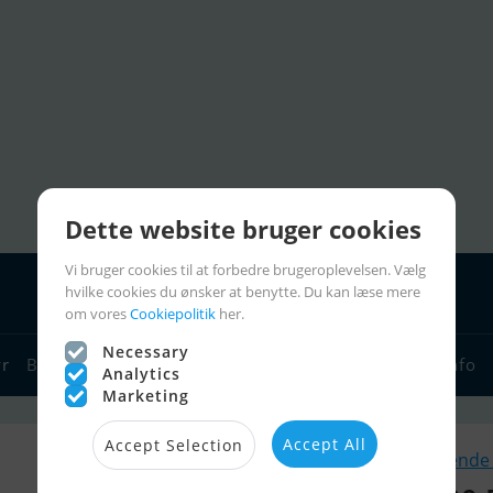
Dette website bruger cookies
Vi bruger cookies til at forbedre brugeroplevelsen. Vælg
hvilke cookies du ønsker at benytte. Du kan læse mere
om vores
Cookiepolitik
her.
Necessary
yr
Bådforhandlere
Sejlerlinks
Bådcharter
Sejlerinfo
Analytics
Marketing
Accept All
Accept Selection
Lignende 