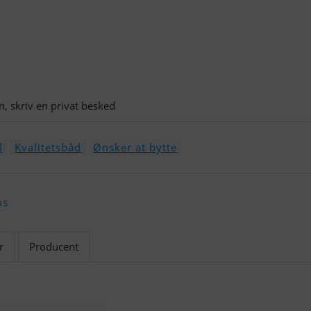
n, skriv en privat besked
d
Kvalitetsbåd
Ønsker at bytte
os
r
Producent