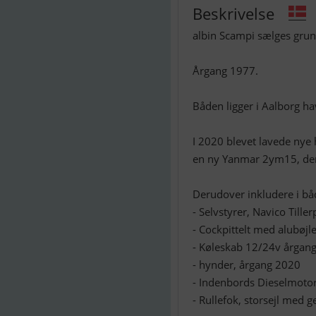
Beskrivelse
albin Scampi sælges grun
Årgang 1977.
Båden ligger i Aalborg ha
I 2020 blevet lavede nye 
en ny Yanmar 2ym15, der e
Derudover inkludere i bå
- Selvstyrer, Navico Tiller
- Cockpittelt med alubøjl
- Køleskab 12/24v årgan
- hynder, årgang 2020
- Indenbords Dieselmotor
- Rullefok, storsejl med 