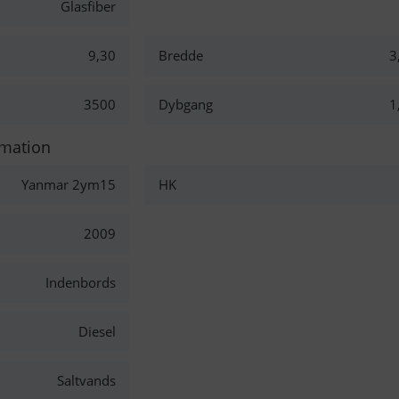
Glasfiber
9,30
Bredde
3
3500
Dybgang
1
rmation
Yanmar 2ym15
HK
2009
Indenbords
Diesel
Saltvands