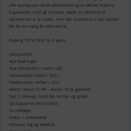
alle beslag har været afmonteret og er tætnet med ny
fugemasse. Fald og storsejls skøde er udskiftet til
dynema for 2- år siden. Hvis der investeres i nye hynder
får du en rigtig fin båd om læ.
Årgang 1979, DEN 14, 2 ejere
Udstyrsliste:
Nye teak luger
Nye håndlister i rustfri stål
Dynemafald skiftet i 2021.
Undervanter skiftet i 2021
Motor: Vetus 12 HK - diesel, 16 år gammel
Sejl: 2 storsejl, hård fok, let fok, og spiler
Spritapperat med to blus
To stikkøjer
Anker + ankerkæde
Kompas, log og ekkolod