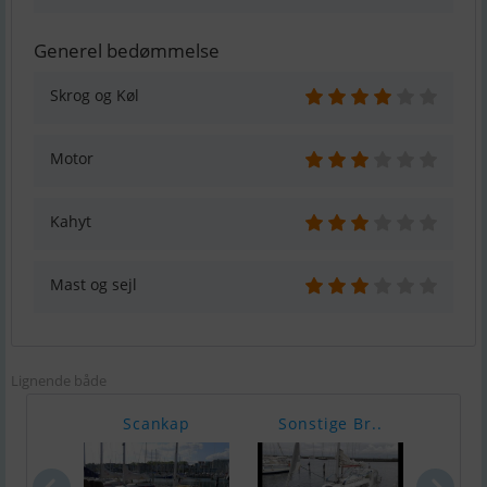
Generel bedømmelse
Skrog og Køl
Motor
Kahyt
Mast og sejl
Lignende både
Scankap
Sonstige Br..
Ma