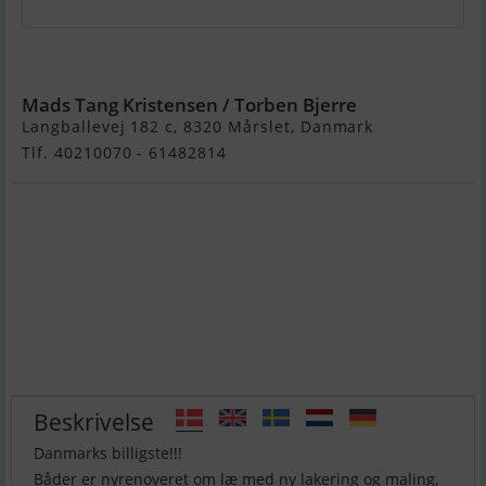
Scankap
Mads Tang Kristensen / Torben Bjerre
Langballevej 182 c, 8320 Mårslet, Danmark
Tlf. 40210070 - 61482814
Beskrivelse
Danmarks billigste!!!
Båder er nyrenoveret om læ med ny lakering og maling,