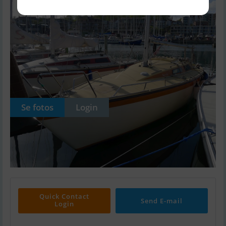
Se fotos
Login
Quick Contact
Send E-mail
Login