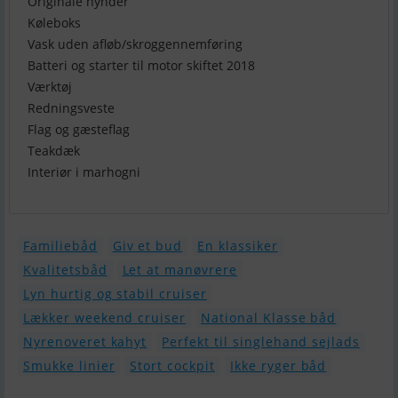
Originale hynder
Køleboks
Vask uden afløb/skroggennemføring
Batteri og starter til motor skiftet 2018
Værktøj
Redningsveste
Flag og gæsteflag
Teakdæk
Interiør i marhogni
Familiebåd
Giv et bud
En klassiker
Kvalitetsbåd
Let at manøvrere
Lyn hurtig og stabil cruiser
Lækker weekend cruiser
National Klasse båd
Nyrenoveret kahyt
Perfekt til singlehand sejlads
Smukke linier
Stort cockpit
Ikke ryger båd