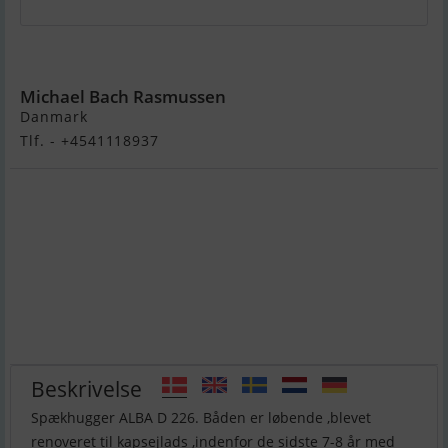
Spækhugger
Michael Bach Rasmussen
Danmark
Tlf. - +4541118937
Beskrivelse
Spækhugger ALBA D 226. Båden er løbende ,blevet
renoveret til kapsejlads ,indenfor de sidste 7-8 år med