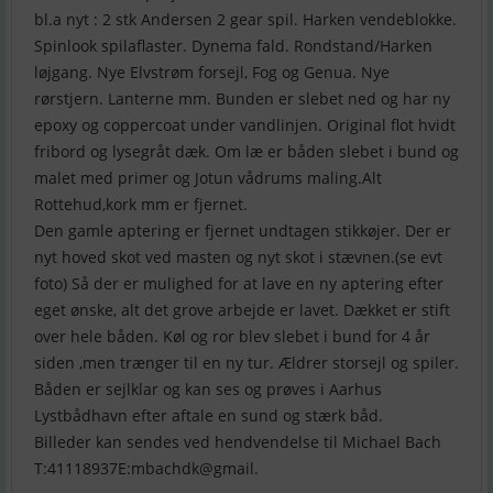
bl.a nyt : 2 stk Andersen 2 gear spil. Harken vendeblokke.
Spinlook spilaflaster. Dynema fald. Rondstand/Harken
løjgang. Nye Elvstrøm forsejl, Fog og Genua. Nye
rørstjern. Lanterne mm. Bunden er slebet ned og har ny
epoxy og coppercoat under vandlinjen. Original flot hvidt
fribord og lysegråt dæk. Om læ er båden slebet i bund og
malet med primer og Jotun vådrums maling.Alt
Rottehud,kork mm er fjernet.
Den gamle aptering er fjernet undtagen stikkøjer. Der er
nyt hoved skot ved masten og nyt skot i stævnen.(se evt
foto) Så der er mulighed for at lave en ny aptering efter
eget ønske, alt det grove arbejde er lavet. Dækket er stift
over hele båden. Køl og ror blev slebet i bund for 4 år
siden ,men trænger til en ny tur. Ældrer storsejl og spiler.
Båden er sejlklar og kan ses og prøves i Aarhus
Lystbådhavn efter aftale en sund og stærk båd.
Billeder kan sendes ved hendvendelse til Michael Bach
T:41118937E:mbachdk@gmail.