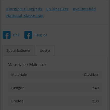
Klargjort til sejlads
En klassiker
Kvalitetsbåd
National Klasse båd
Del
Følg os
Specifikationer
Udstyr
Materiale / Målestok
Materiale
Glasfiber
Længde
7,40
Bredde
2,30