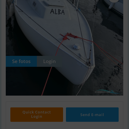
Se fotos
Login
Quick Contact
Send E-mail
Login