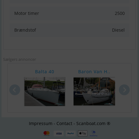
Motor timer
2500
Brændstof
Diesel
Sælgers annoncer
Balta 40
Baron Van H..
Bene
Impressum - Contact - Scanboat.com ®