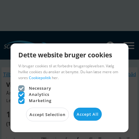
Dette website bruger cookies
Vi bruger cookies til at forbedre brugeroplevelsen. Vælg
hvilke cookies du ønsker at benytte. Du kan læse mere om
Tilbage
Lignende Sejlbåd
vores
Cookiepolitik
her.
Victoire 1270 Decksaloon
Necessary
Årgang 1997, Sejlbåd til salg
Analytics
Lelystad, Holland
Marketing
1.269.070 DKK
Accept All
Accept Selection
(170.000 EUR)