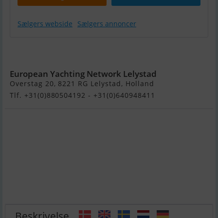
Sælgers webside
Sælgers annoncer
Victoire 1270
Decksaloon
European Yachting Network Lelystad
Overstag 20, 8221 RG Lelystad, Holland
Tlf. +31(0)880504192 - +31(0)640948411
Beskrivelse