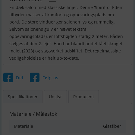
En dæk salon med klassiske linjer. Denne 'Spirit of Eden'
tilbyder masser af komfort og opbevaringsplads om
bord. De store vinduer gør salonen lys og rummelig.
Selvom salonens gulv er hævet (ekstra
opbevaringsplads), er loftshøjden stadig 2 meter. Båden
sælges af den 2. ejer. Han har blandt andet fået skroget
malet (2023) og stagværket udskiftet. Det regelmæssige
vedligeholdelse er helt up-to-date.
Del
Følg os
Specifikationer
Udstyr
Producent
Materiale / Målestok
Materiale
Glasfiber